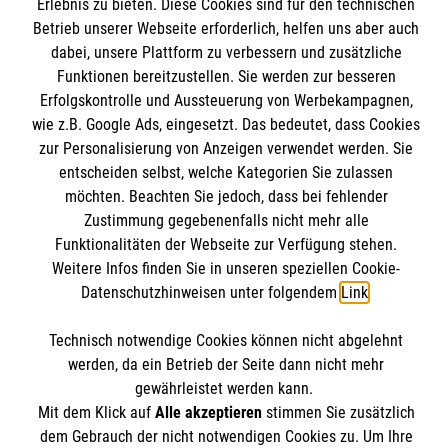
Informationen
Erlebnis zu bieten. Diese Cookies sind für den technischen
Unsere Kurse
Betrieb unserer Webseite erforderlich, helfen uns aber auch
dabei, unsere Plattform zu verbessern und zusätzliche
Mitarbeiten
Kontakt
Funktionen bereitzustellen. Sie werden zur besseren
Wir Malteser
Erfolgskontrolle und Aussteuerung von Werbekampagnen,
Malteser online
Pressestelle
wie z.B. Google Ads, eingesetzt. Das bedeutet, dass Cookies
zur Personalisierung von Anzeigen verwendet werden. Sie
entscheiden selbst, welche Kategorien Sie zulassen
Impressum
Malteserorden
möchten. Beachten Sie jedoch, dass bei fehlender
Malteser Jugend
Zustimmung gegebenenfalls nicht mehr alle
Spendenkonto
Datenschutz
Funktionalitäten der Webseite zur Verfügung stehen.
Malteser International
Weitere Infos finden Sie in unseren speziellen Cookie-
Sharepoint
Datenschutzhinweisen unter folgendem
Link
.
Empfänger: Malteser Hilfsdienst e.V.
IBAN: DE103 7060 120 120 120 0001 2
Soziale Netzwerke
Technisch notwendige Cookies können nicht abgelehnt
BIC: GENODED 1PA7
werden, da ein Betrieb der Seite dann nicht mehr
gewährleistet werden kann.
Mit dem Klick auf
Alle akzeptieren
stimmen Sie zusätzlich
Der Malteser Hilfsdienst e.V. ist als eingetragene
dem Gebrauch der nicht notwendigen Cookies zu. Um Ihre