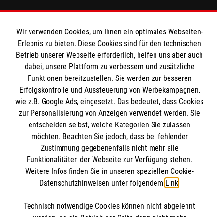
Spenden und Helfen
Angebote und Leistungen
Informationen
Wir verwenden Cookies, um Ihnen ein optimales Webseiten-
Unsere Kurse
Erlebnis zu bieten. Diese Cookies sind für den technischen
Mitarbeiten
Betrieb unserer Webseite erforderlich, helfen uns aber auch
Kontakt
Wir Malteser
dabei, unsere Plattform zu verbessern und zusätzliche
Malteser online
Funktionen bereitzustellen. Sie werden zur besseren
Pressestelle
Erfolgskontrolle und Aussteuerung von Werbekampagnen,
wie z.B. Google Ads, eingesetzt. Das bedeutet, dass Cookies
Impressum
Malteserorden
zur Personalisierung von Anzeigen verwendet werden. Sie
entscheiden selbst, welche Kategorien Sie zulassen
Malteser Jugend
Spendenkonto
Datenschutz
möchten. Beachten Sie jedoch, dass bei fehlender
Malteser International
Zustimmung gegebenenfalls nicht mehr alle
Sharepoint
Funktionalitäten der Webseite zur Verfügung stehen.
Empfänger: Malteser Hilfsdienst e.V.
Weitere Infos finden Sie in unseren speziellen Cookie-
IBAN: DE103 7060 120 120 120 0001 2
Datenschutzhinweisen unter folgendem
Link
.
Soziale Netzwerke
BIC: GENODED 1PA7
Technisch notwendige Cookies können nicht abgelehnt