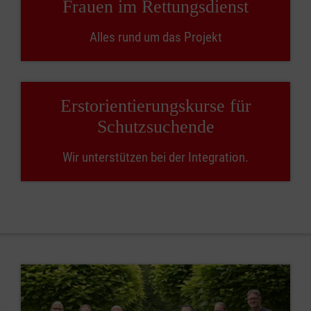
Frauen im Rettungsdienst
Alles rund um das Projekt
Erstorientierungskurse für
Schutzsuchende
Wir unterstützen bei der Integration.