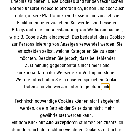
Informationen
Erlebnis zu bieten. Diese Cookies sind für den technischen
Unsere Kurse
Betrieb unserer Webseite erforderlich, helfen uns aber auch
dabei, unsere Plattform zu verbessern und zusätzliche
Mitarbeiten
Kontakt
Funktionen bereitzustellen. Sie werden zur besseren
Wir Malteser
Erfolgskontrolle und Aussteuerung von Werbekampagnen,
Malteser online
Pressestelle
wie z.B. Google Ads, eingesetzt. Das bedeutet, dass Cookies
zur Personalisierung von Anzeigen verwendet werden. Sie
entscheiden selbst, welche Kategorien Sie zulassen
Impressum
Malteserorden
möchten. Beachten Sie jedoch, dass bei fehlender
Malteser Jugend
Zustimmung gegebenenfalls nicht mehr alle
Spendenkonto
Datenschutz
Funktionalitäten der Webseite zur Verfügung stehen.
Malteser International
Weitere Infos finden Sie in unseren speziellen Cookie-
Sharepoint
Datenschutzhinweisen unter folgendem
Link
.
Empfänger: Malteser Hilfsdienst e.V.
IBAN: DE103 7060 120 120 120 0001 2
Soziale Netzwerke
Technisch notwendige Cookies können nicht abgelehnt
BIC: GENODED 1PA7
werden, da ein Betrieb der Seite dann nicht mehr
gewährleistet werden kann.
Mit dem Klick auf
Alle akzeptieren
stimmen Sie zusätzlich
Der Malteser Hilfsdienst e.V. ist als eingetragene
dem Gebrauch der nicht notwendigen Cookies zu. Um Ihre