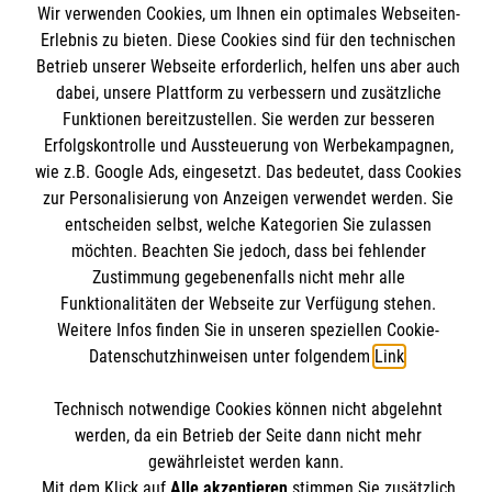
Wir verwenden Cookies, um Ihnen ein optimales Webseiten-
Angebote und Leistungen
Informationen
Erlebnis zu bieten. Diese Cookies sind für den technischen
Unsere Kurse
Betrieb unserer Webseite erforderlich, helfen uns aber auch
dabei, unsere Plattform zu verbessern und zusätzliche
Mitarbeiten
Kontakt
Funktionen bereitzustellen. Sie werden zur besseren
Wir Malteser
Erfolgskontrolle und Aussteuerung von Werbekampagnen,
Malteser online
Pressestelle
wie z.B. Google Ads, eingesetzt. Das bedeutet, dass Cookies
zur Personalisierung von Anzeigen verwendet werden. Sie
entscheiden selbst, welche Kategorien Sie zulassen
Impressum
Malteserorden
möchten. Beachten Sie jedoch, dass bei fehlender
Malteser Jugend
Spendenkonto
Zustimmung gegebenenfalls nicht mehr alle
Datenschutz
Funktionalitäten der Webseite zur Verfügung stehen.
Malteser International
Weitere Infos finden Sie in unseren speziellen Cookie-
Sharepoint
Datenschutzhinweisen unter folgendem
Link
.
Empfänger: Malteser Hilfsdienst e.V.
IBAN: DE103 7060 120 120 120 0001 2
Soziale Netzwerke
Technisch notwendige Cookies können nicht abgelehnt
BIC: GENODED 1PA7
werden, da ein Betrieb der Seite dann nicht mehr
gewährleistet werden kann.
Mit dem Klick auf
Alle akzeptieren
stimmen Sie zusätzlich