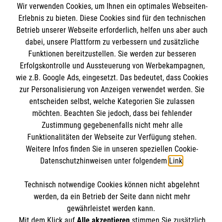
Wir verwenden Cookies, um Ihnen ein optimales Webseiten-
Angebote und Leistungen
Informationen
Erlebnis zu bieten. Diese Cookies sind für den technischen
Unsere Kurse
Betrieb unserer Webseite erforderlich, helfen uns aber auch
dabei, unsere Plattform zu verbessern und zusätzliche
Mitarbeiten
Kontakt
Funktionen bereitzustellen. Sie werden zur besseren
Wir Malteser
Erfolgskontrolle und Aussteuerung von Werbekampagnen,
Malteser online
Pressestelle
wie z.B. Google Ads, eingesetzt. Das bedeutet, dass Cookies
zur Personalisierung von Anzeigen verwendet werden. Sie
entscheiden selbst, welche Kategorien Sie zulassen
Impressum
Malteserorden
möchten. Beachten Sie jedoch, dass bei fehlender
Malteser Jugend
Spendenkonto
Zustimmung gegebenenfalls nicht mehr alle
Datenschutz
Funktionalitäten der Webseite zur Verfügung stehen.
Malteser International
Weitere Infos finden Sie in unseren speziellen Cookie-
Sharepoint
Datenschutzhinweisen unter folgendem
Link
.
Empfänger: Malteser Hilfsdienst e.V.
IBAN: DE103 7060 120 120 120 0001 2
Soziale Netzwerke
Technisch notwendige Cookies können nicht abgelehnt
BIC: GENODED 1PA7
werden, da ein Betrieb der Seite dann nicht mehr
gewährleistet werden kann.
Mit dem Klick auf
Alle akzeptieren
stimmen Sie zusätzlich