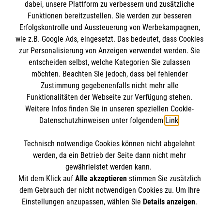
dabei, unsere Plattform zu verbessern und zusätzliche
Mitarbeiten
Funktionen bereitzustellen. Sie werden zur besseren
Kontakt
Wir Malteser
Erfolgskontrolle und Aussteuerung von Werbekampagnen,
Malteser online
wie z.B. Google Ads, eingesetzt. Das bedeutet, dass Cookies
Pressestelle
zur Personalisierung von Anzeigen verwendet werden. Sie
entscheiden selbst, welche Kategorien Sie zulassen
Impressum
Malteserorden
möchten. Beachten Sie jedoch, dass bei fehlender
Malteser Jugend
Zustimmung gegebenenfalls nicht mehr alle
Spendenkonto
Datenschutz
Funktionalitäten der Webseite zur Verfügung stehen.
Malteser International
Weitere Infos finden Sie in unseren speziellen Cookie-
Sharepoint
Datenschutzhinweisen unter folgendem
Link
.
Empfänger: Malteser Hilfsdienst e.V.
IBAN: DE103 7060 120 120 120 0001 2
Soziale Netzwerke
Technisch notwendige Cookies können nicht abgelehnt
BIC: GENODED 1PA7
werden, da ein Betrieb der Seite dann nicht mehr
gewährleistet werden kann.
Mit dem Klick auf
Alle akzeptieren
stimmen Sie zusätzlich
Der Malteser Hilfsdienst e.V. ist als eingetragene
dem Gebrauch der nicht notwendigen Cookies zu. Um Ihre
gemeinnützige Organisation von der Körperschaft- und
Einstellungen anzupassen, wählen Sie
Details anzeigen
.
Gewerbesteuer befreit.