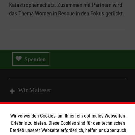
Katastrophenschutz. Zusammen mit Partnern wird
das Thema Women in Rescue in den Fokus gerückt.
Spenden
Wir Malteser
Spenden und Helfen
Wir verwenden Cookies, um Ihnen ein optimales Webseiten-
Angebote und Leistungen
Informationen
Erlebnis zu bieten. Diese Cookies sind für den technischen
Betrieb unserer Webseite erforderlich, helfen uns aber auch
Unsere Kurse