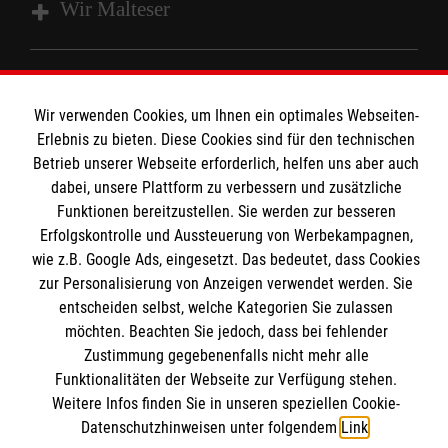
Wir Malteser
Spenden und Helfen
Angebote und Leistungen
Wir verwenden Cookies, um Ihnen ein optimales Webseiten-
Informationen
Erlebnis zu bieten. Diese Cookies sind für den technischen
Unsere Kurse
Betrieb unserer Webseite erforderlich, helfen uns aber auch
Mitarbeiten
dabei, unsere Plattform zu verbessern und zusätzliche
Kontakt
Wir Malteser
Funktionen bereitzustellen. Sie werden zur besseren
Malteser online
Erfolgskontrolle und Aussteuerung von Werbekampagnen,
Pressestelle
wie z.B. Google Ads, eingesetzt. Das bedeutet, dass Cookies
zur Personalisierung von Anzeigen verwendet werden. Sie
Impressum
Malteserorden
entscheiden selbst, welche Kategorien Sie zulassen
möchten. Beachten Sie jedoch, dass bei fehlender
Malteser Jugend
Spendenkonto
Datenschutz
Zustimmung gegebenenfalls nicht mehr alle
Malteser International
Funktionalitäten der Webseite zur Verfügung stehen.
Sharepoint
Weitere Infos finden Sie in unseren speziellen Cookie-
Empfänger: Malteser Hilfsdienst e.V.
Datenschutzhinweisen unter folgendem
Link
.
IBAN: DE103 7060 120 120 120 0001 2