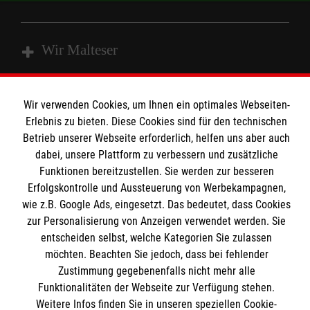
Wir Malteser
Spenden und Helfen
Wir verwenden Cookies, um Ihnen ein optimales Webseiten-
Angebote und Leistungen
Erlebnis zu bieten. Diese Cookies sind für den technischen
Informationen
Betrieb unserer Webseite erforderlich, helfen uns aber auch
Unsere Kurse
dabei, unsere Plattform zu verbessern und zusätzliche
Mitarbeiten
Funktionen bereitzustellen. Sie werden zur besseren
Kontakt
Wir Malteser
Erfolgskontrolle und Aussteuerung von Werbekampagnen,
Malteser online
wie z.B. Google Ads, eingesetzt. Das bedeutet, dass Cookies
Pressestelle
zur Personalisierung von Anzeigen verwendet werden. Sie
entscheiden selbst, welche Kategorien Sie zulassen
Impressum
Malteserorden
möchten. Beachten Sie jedoch, dass bei fehlender
Zustimmung gegebenenfalls nicht mehr alle
Malteser Jugend
Spendenkonto
Datenschutz
Funktionalitäten der Webseite zur Verfügung stehen.
Malteser International
Weitere Infos finden Sie in unseren speziellen Cookie-