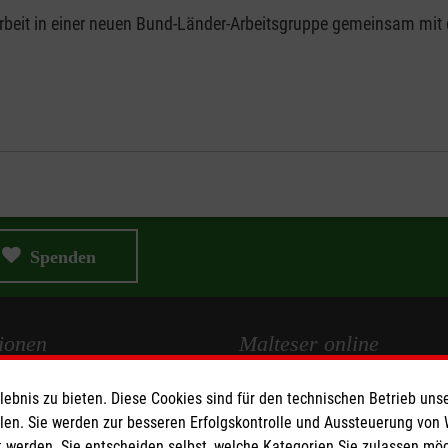
Arbeit in einer neuen Bund-Länder-Arbeitsgruppe gemeinsam mit de
Spenden
ionen
Malteser online
bnis zu bieten. Diese Cookies sind für den technischen Betrieb unse
Malteserorden
llen. Sie werden zur besseren Erfolgskontrolle und Aussteuerung von
Malteser Jugend
 werden. Sie entscheiden selbst, welche Kategorien Sie zulassen mö