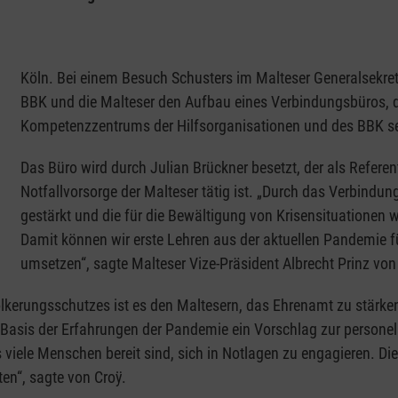
Köln. Bei einem Besuch Schusters im Malteser Generalsekret
BBK und die Malteser den Aufbau eines Verbindungsbüros, 
Kompetenzzentrums der Hilfsorganisationen und des BBK se
Das Büro wird durch Julian Brückner besetzt, der als Refere
Notfallvorsorge der Malteser tätig ist. „Durch das Verbindu
gestärkt und die für die Bewältigung von Krisensituationen 
Damit können wir erste Lehren aus der aktuellen Pandemie f
umsetzen“, sagte Malteser Vize-Präsident Albrecht Prinz vo
kerungsschutzes ist es den Maltesern, das Ehrenamt zu stärken. 
Basis der Erfahrungen der Pandemie ein Vorschlag zur personell
 viele Menschen bereit sind, sich in Notlagen zu engagieren. D
ten“, sagte von Croÿ.