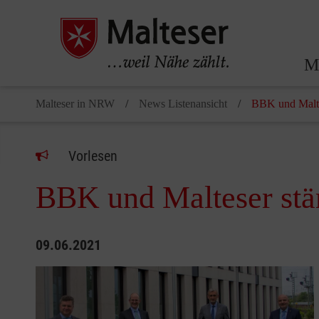
Ma
Malteser in NRW
News Listenansicht
BBK und Malte
Vorlesen
BBK und Malteser stä
09.06.2021