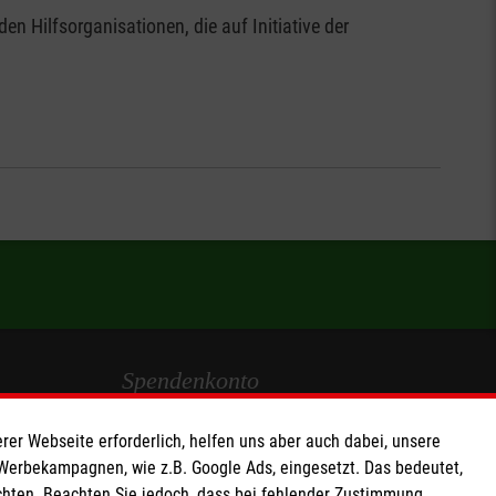
n Hilfsorganisationen, die auf Initiative der
Spendenkonto
Empfänger: Malteser Hilfsdienst e.V.
rer Webseite erforderlich, helfen uns aber auch dabei, unsere
IBAN: DE103 7060 120 120 120 0001 2
 Werbekampagnen, wie z.B. Google Ads, eingesetzt. Das bedeutet,
chten. Beachten Sie jedoch, dass bei fehlender Zustimmung
BIC: GENODED 1PA7