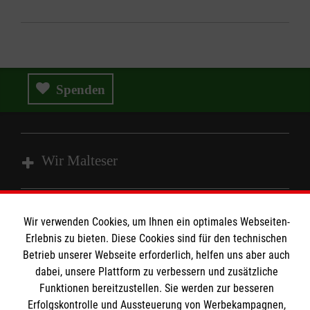
Spenden
Wir Malteser
Spenden und Helfen
Wir verwenden Cookies, um Ihnen ein optimales Webseiten-
Angebote und Leistungen
Informationen
Erlebnis zu bieten. Diese Cookies sind für den technischen
Unsere Kurse
Betrieb unserer Webseite erforderlich, helfen uns aber auch
dabei, unsere Plattform zu verbessern und zusätzliche
Mitarbeiten
Kontakt
Funktionen bereitzustellen. Sie werden zur besseren
Wir Malteser
Erfolgskontrolle und Aussteuerung von Werbekampagnen,