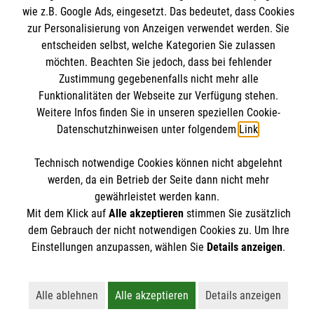
Malteser online
wie z.B. Google Ads, eingesetzt. Das bedeutet, dass Cookies
Pressestelle
zur Personalisierung von Anzeigen verwendet werden. Sie
entscheiden selbst, welche Kategorien Sie zulassen
Impressum
Malteserorden
möchten. Beachten Sie jedoch, dass bei fehlender
Malteser Jugend
Zustimmung gegebenenfalls nicht mehr alle
Spendenkonto
Datenschutz
Funktionalitäten der Webseite zur Verfügung stehen.
Malteser International
Weitere Infos finden Sie in unseren speziellen Cookie-
Sharepoint
Datenschutzhinweisen unter folgendem
Link
.
Empfänger: Malteser Hilfsdienst e.V.
IBAN: DE103 7060 120 120 120 0001 2
Soziale Netzwerke
Technisch notwendige Cookies können nicht abgelehnt
BIC: GENODED 1PA7
werden, da ein Betrieb der Seite dann nicht mehr
gewährleistet werden kann.
Mit dem Klick auf
Alle akzeptieren
stimmen Sie zusätzlich
Der Malteser Hilfsdienst e.V. ist als eingetragene
dem Gebrauch der nicht notwendigen Cookies zu. Um Ihre
gemeinnützige Organisation von der Körperschaft- und
Einstellungen anzupassen, wählen Sie
Details anzeigen
.
Gewerbesteuer befreit.
Alle ablehnen
Alle akzeptieren
Details anzeigen
Lehnt alle nicht-essentiellen Cookies ab
Akzeptiert alle Cookies einschließl
Öffnet detailli