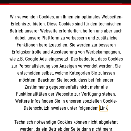
Spenden und Helfen
Wir verwenden Cookies, um Ihnen ein optimales Webseiten-
Angebote und Leistungen
Informationen
Erlebnis zu bieten. Diese Cookies sind für den technischen
Unsere Kurse
Betrieb unserer Webseite erforderlich, helfen uns aber auch
dabei, unsere Plattform zu verbessern und zusätzliche
Mitarbeiten
Kontakt
Funktionen bereitzustellen. Sie werden zur besseren
Wir Malteser
Erfolgskontrolle und Aussteuerung von Werbekampagnen,
Malteser online
wie z.B. Google Ads, eingesetzt. Das bedeutet, dass Cookies
Pressestelle
zur Personalisierung von Anzeigen verwendet werden. Sie
entscheiden selbst, welche Kategorien Sie zulassen
Impressum
Malteserorden
möchten. Beachten Sie jedoch, dass bei fehlender
Malteser Jugend
Zustimmung gegebenenfalls nicht mehr alle
Spendenkonto
Datenschutz
Funktionalitäten der Webseite zur Verfügung stehen.
Malteser International
Weitere Infos finden Sie in unseren speziellen Cookie-
Sharepoint
Datenschutzhinweisen unter folgendem
Link
.
Empfänger: Malteser Hilfsdienst e.V.
IBAN: DE103 7060 120 120 120 0001 2
Soziale Netzwerke
Technisch notwendige Cookies können nicht abgelehnt
BIC: GENODED 1PA7
werden, da ein Betrieb der Seite dann nicht mehr