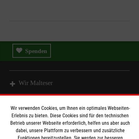
Spenden
Wir Malteser
Spenden und Helfen
Wir verwenden Cookies, um Ihnen ein optimales Webseiten-
Angebote und Leistungen
Erlebnis zu bieten. Diese Cookies sind für den technischen
Informationen
Betrieb unserer Webseite erforderlich, helfen uns aber auch
Unsere Kurse
dabei, unsere Plattform zu verbessern und zusätzliche
Mitarbeiten
Funktionen bereitzustellen. Sie werden zur besseren