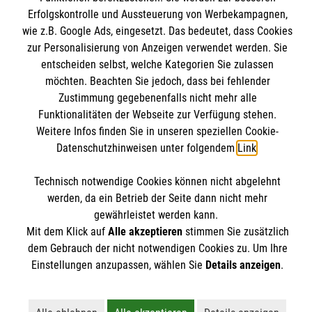
Kontakt
Wir Malteser
Erfolgskontrolle und Aussteuerung von Werbekampagnen,
Malteser online
wie z.B. Google Ads, eingesetzt. Das bedeutet, dass Cookies
Pressestelle
zur Personalisierung von Anzeigen verwendet werden. Sie
entscheiden selbst, welche Kategorien Sie zulassen
Impressum
Malteserorden
möchten. Beachten Sie jedoch, dass bei fehlender
Zustimmung gegebenenfalls nicht mehr alle
Malteser Jugend
Spendenkonto
Datenschutz
Funktionalitäten der Webseite zur Verfügung stehen.
Malteser International
Weitere Infos finden Sie in unseren speziellen Cookie-
Sharepoint
Datenschutzhinweisen unter folgendem
Link
.
Empfänger: Malteser Hilfsdienst e.V.
IBAN: DE103 7060 120 120 120 0001 2
Technisch notwendige Cookies können nicht abgelehnt
Soziale Netzwerke
werden, da ein Betrieb der Seite dann nicht mehr
BIC: GENODED 1PA7
gewährleistet werden kann.
Mit dem Klick auf
Alle akzeptieren
stimmen Sie zusätzlich
Der Malteser Hilfsdienst e.V. ist als eingetragene
dem Gebrauch der nicht notwendigen Cookies zu. Um Ihre
Einstellungen anzupassen, wählen Sie
Details anzeigen
.
gemeinnützige Organisation von der Körperschaft- und
Gewerbesteuer befreit.