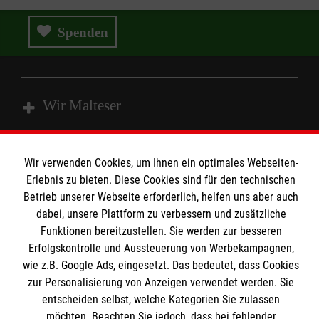
Spenden
Wir Malteser
Spenden und Helfen
Wir verwenden Cookies, um Ihnen ein optimales Webseiten-
Angebote und Leistungen
Erlebnis zu bieten. Diese Cookies sind für den technischen
Informationen
Betrieb unserer Webseite erforderlich, helfen uns aber auch
Unsere Kurse
dabei, unsere Plattform zu verbessern und zusätzliche
Mitarbeiten
Funktionen bereitzustellen. Sie werden zur besseren
Kontakt
Wir Malteser
Erfolgskontrolle und Aussteuerung von Werbekampagnen,
Malteser online
wie z.B. Google Ads, eingesetzt. Das bedeutet, dass Cookies
Pressestelle
zur Personalisierung von Anzeigen verwendet werden. Sie
entscheiden selbst, welche Kategorien Sie zulassen
Impressum
Malteserorden
möchten. Beachten Sie jedoch, dass bei fehlender