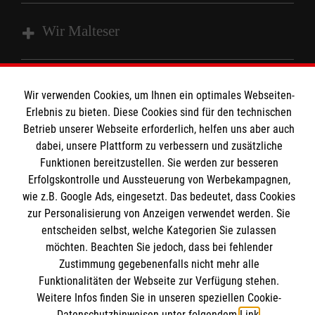
Wir Malteser
Spenden und Helfen
Wir verwenden Cookies, um Ihnen ein optimales Webseiten-
Angebote und Leistungen
Informationen
Erlebnis zu bieten. Diese Cookies sind für den technischen
Unsere Kurse
Betrieb unserer Webseite erforderlich, helfen uns aber auch
dabei, unsere Plattform zu verbessern und zusätzliche
Mitarbeiten
Kontakt
Funktionen bereitzustellen. Sie werden zur besseren
Wir Malteser
Erfolgskontrolle und Aussteuerung von Werbekampagnen,
Malteser online
Pressestelle
wie z.B. Google Ads, eingesetzt. Das bedeutet, dass Cookies
zur Personalisierung von Anzeigen verwendet werden. Sie
entscheiden selbst, welche Kategorien Sie zulassen
Impressum
Malteserorden
möchten. Beachten Sie jedoch, dass bei fehlender
Malteser Jugend
Spendenkonto
Zustimmung gegebenenfalls nicht mehr alle
Datenschutz
Malteser International
Funktionalitäten der Webseite zur Verfügung stehen.
Weitere Infos finden Sie in unseren speziellen Cookie-
Sharepoint
Datenschutzhinweisen unter folgendem
Link
.
Empfänger: Malteser Hilfsdienst e.V.