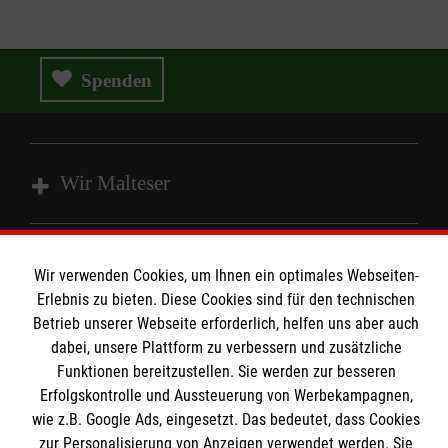
Spenden
Wir Malteser
Spenden und Helfen
Wir verwenden Cookies, um Ihnen ein optimales Webseiten-
Angebote und Leistungen
Informationen
Erlebnis zu bieten. Diese Cookies sind für den technischen
Unsere Kurse
Betrieb unserer Webseite erforderlich, helfen uns aber auch
Mitarbeiten
dabei, unsere Plattform zu verbessern und zusätzliche
Kontakt
Funktionen bereitzustellen. Sie werden zur besseren
Wir Malteser
Erfolgskontrolle und Aussteuerung von Werbekampagnen,
Malteser online
Pressestelle
wie z.B. Google Ads, eingesetzt. Das bedeutet, dass Cookies
zur Personalisierung von Anzeigen verwendet werden. Sie