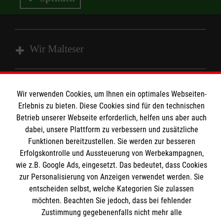
Wir Malteser
Spenden und Helfen
Wir verwenden Cookies, um Ihnen ein optimales Webseiten-
Angebote und Leistungen
Informationen
Erlebnis zu bieten. Diese Cookies sind für den technischen
Unsere Kurse
Betrieb unserer Webseite erforderlich, helfen uns aber auch
dabei, unsere Plattform zu verbessern und zusätzliche
Mitarbeiten
Kontakt
Funktionen bereitzustellen. Sie werden zur besseren
Wir Malteser
Erfolgskontrolle und Aussteuerung von Werbekampagnen,
Malteser online
Pressestelle
wie z.B. Google Ads, eingesetzt. Das bedeutet, dass Cookies
zur Personalisierung von Anzeigen verwendet werden. Sie
entscheiden selbst, welche Kategorien Sie zulassen
Impressum
Malteserorden
möchten. Beachten Sie jedoch, dass bei fehlender
Malteser Jugend
Spendenkonto
Zustimmung gegebenenfalls nicht mehr alle
Datenschutz