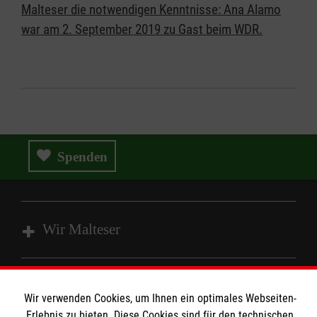
Malteser die notwendigen Kenntnisse: Ana Alamo
war am 2. September 2019 zu Gast beim WDR.
Spenden
Wir Malteser
Spenden und Helfen
Wir verwenden Cookies, um Ihnen ein optimales Webseiten-
Angebote und Leistungen
Informationen
Erlebnis zu bieten. Diese Cookies sind für den technischen