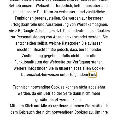
Unsere Kurse
Betrieb unserer Webseite erforderlich, helfen uns aber auch
Mitarbeiten
dabei, unsere Plattform zu verbessern und zusätzliche
Kontakt
Funktionen bereitzustellen. Sie werden zur besseren
Wir Malteser
Erfolgskontrolle und Aussteuerung von Werbekampagnen,
Malteser online
Pressestelle
wie z.B. Google Ads, eingesetzt. Das bedeutet, dass Cookies
zur Personalisierung von Anzeigen verwendet werden. Sie
Impressum
entscheiden selbst, welche Kategorien Sie zulassen
Malteserorden
möchten. Beachten Sie jedoch, dass bei fehlender
Malteser Jugend
Spendenkonto
Datenschutz
Zustimmung gegebenenfalls nicht mehr alle
Malteser International
Funktionalitäten der Webseite zur Verfügung stehen.
Weitere Infos finden Sie in unseren speziellen Cookie-
Sharepoint
Empfänger: Malteser Hilfsdienst e.V.
Datenschutzhinweisen unter folgendem
Link
.
IBAN: DE103 7060 120 120 120 0001 2
Soziale Netzwerke
Technisch notwendige Cookies können nicht abgelehnt
BIC: GENODED 1PA7
werden, da ein Betrieb der Seite dann nicht mehr
gewährleistet werden kann.
Mit dem Klick auf
Alle akzeptieren
stimmen Sie zusätzlich
Der Malteser Hilfsdienst e.V. ist als eingetragene
dem Gebrauch der nicht notwendigen Cookies zu. Um Ihre
gemeinnützige Organisation von der Körperschaft- und