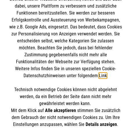
dabei, unsere Plattform zu verbessern und zusätzliche
Mitarbeiten
Kontakt
Funktionen bereitzustellen. Sie werden zur besseren
Wir Malteser
Erfolgskontrolle und Aussteuerung von Werbekampagnen,
Malteser online
Pressestelle
wie z.B. Google Ads, eingesetzt. Das bedeutet, dass Cookies
zur Personalisierung von Anzeigen verwendet werden. Sie
entscheiden selbst, welche Kategorien Sie zulassen
Impressum
Malteserorden
möchten. Beachten Sie jedoch, dass bei fehlender
Malteser Jugend
Zustimmung gegebenenfalls nicht mehr alle
Spendenkonto
Datenschutz
Funktionalitäten der Webseite zur Verfügung stehen.
Malteser International
Weitere Infos finden Sie in unseren speziellen Cookie-
Sharepoint
Datenschutzhinweisen unter folgendem
Link
.
Empfänger: Malteser Hilfsdienst e.V.
IBAN: DE103 7060 120 120 120 0001 2
Soziale Netzwerke
Technisch notwendige Cookies können nicht abgelehnt
BIC: GENODED 1PA7
werden, da ein Betrieb der Seite dann nicht mehr
gewährleistet werden kann.
Mit dem Klick auf
Alle akzeptieren
stimmen Sie zusätzlich
Der Malteser Hilfsdienst e.V. ist als eingetragene
dem Gebrauch der nicht notwendigen Cookies zu. Um Ihre
gemeinnützige Organisation von der Körperschaft- und
Einstellungen anzupassen, wählen Sie
Details anzeigen
.