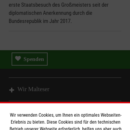
erste Staatsbesuch des Großmeisters seit der
diplomatischen Anerkennung durch die
Bundesrepublik im Jahr 2017.
Spenden
Wir Malteser
Spenden und Helfen
Wir verwenden Cookies, um Ihnen ein optimales Webseiten-
Angebote und Leistungen
Informationen
Erlebnis zu bieten. Diese Cookies sind für den technischen
Unsere Kurse
Betrieb unserer Webseite erforderlich, helfen uns aber auch