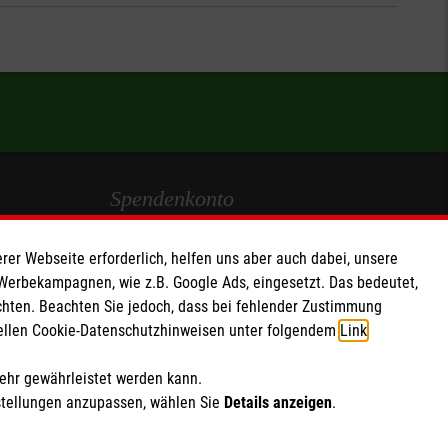
Spendenkonto
Empfänger: Malteser Hilfsdienst e.V.
rer Webseite erforderlich, helfen uns aber auch dabei, unsere
IBAN: DE103 7060 120 120 120 0001 2
 Werbekampagnen, wie z.B. Google Ads, eingesetzt. Das bedeutet,
BIC: GENODED 1PA7
chten. Beachten Sie jedoch, dass bei fehlender Zustimmung
ziellen Cookie-Datenschutzhinweisen unter folgendem
Link
.
Soziale Netzwerke
mehr gewährleistet werden kann.
stellungen anzupassen, wählen Sie
Details anzeigen
.