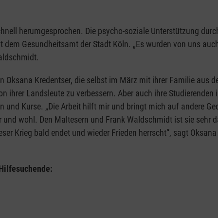
schnell herumgesprochen. Die psycho-soziale Unterstützung durc
it dem Gesundheitsamt der Stadt Köln. „Es wurden von uns auc
aldschmidt.
rin Oksana Kredentser, die selbst im März mit ihrer Familie aus 
ion ihrer Landsleute zu verbessern. Aber auch ihre Studierenden
en und Kurse. „Die Arbeit hilft mir und bringt mich auf andere G
er und wohl. Den Maltesern und Frank Waldschmidt ist sie sehr d
ieser Krieg bald endet und wieder Frieden herrscht“, sagt Oksan
 Hilfesuchende: