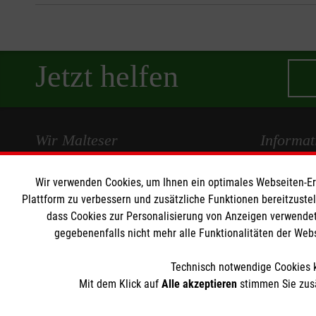
Jetzt helfen
Wir Malteser
Informat
Spenden und Helfen
Kontakt
Wir verwenden Cookies, um Ihnen ein optimales Webseiten-Erle
Plattform zu verbessern und zusätzliche Funktionen bereitzuste
Angebote und Leistungen
Pressestelle
dass Cookies zur Personalisierung von Anzeigen verwendet
Unsere Kurse
Impressum
gegebenenfalls nicht mehr alle Funktionalitäten der Web
Mitarbeiten
Datenschut
Wir Malteser
Technisch notwendige Cookies k
Mit dem Klick auf
Alle akzeptieren
stimmen Sie zusä