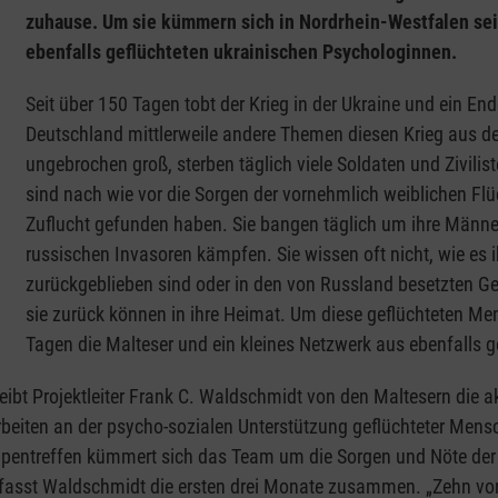
zuhause. Um sie kümmern sich in Nordrhein-Westfalen sei
ebenfalls geflüchteten ukrainischen Psychologinnen.
Seit über 150 Tagen tobt der Krieg in der Ukraine und ein End
Deutschland mittlerweile andere Themen diesen Krieg aus de
ungebrochen groß, sterben täglich viele Soldaten und Zivi
sind nach wie vor die Sorgen der vornehmlich weiblichen Flüc
Zuflucht gefunden haben. Sie bangen täglich um ihre Männer
russischen Invasoren kämpfen. Sie wissen oft nicht, wie es
zurückgeblieben sind oder in den von Russland besetzten Geb
sie zurück können in ihre Heimat. Um diese geflüchteten M
Tagen die Malteser und ein kleines Netzwerk aus ebenfalls 
hreibt Projektleiter Frank C. Waldschmidt von den Maltesern die
beiten an der psycho-sozialen Unterstützung geflüchteter Mensc
uppentreffen kümmert sich das Team um die Sorgen und Nöte der 
, fasst Waldschmidt die ersten drei Monate zusammen. „Zehn vo