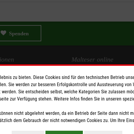
Spenden
ionen
Malteser online
Malteserorden
bnis zu bieten. Diese Cookies sind für den technischen Betrieb unse
llen. Sie werden zur besseren Erfolgskontrolle und Aussteuerung von
Malteser Jugend
 werden. Sie entscheiden selbst, welche Kategorien Sie zulassen mö
Malteser International
seite zur Verfügung stehen. Weitere Infos finden Sie in unseren spe
z
Sharepoint
önnen nicht abgelehnt werden, da ein Betrieb der Seite dann nicht 
tzlich dem Gebrauch der nicht notwendigen Cookies zu. Um Ihre Ein