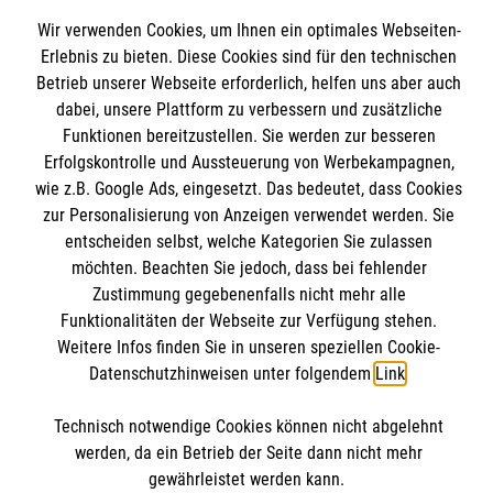
Spenden und Helfen
Wir verwenden Cookies, um Ihnen ein optimales Webseiten-
Angebote und Leistungen
Informationen
Erlebnis zu bieten. Diese Cookies sind für den technischen
Unsere Kurse
Betrieb unserer Webseite erforderlich, helfen uns aber auch
dabei, unsere Plattform zu verbessern und zusätzliche
Mitarbeiten
Kontakt
Funktionen bereitzustellen. Sie werden zur besseren
Wir Malteser
Erfolgskontrolle und Aussteuerung von Werbekampagnen,
Malteser online
Pressestelle
wie z.B. Google Ads, eingesetzt. Das bedeutet, dass Cookies
zur Personalisierung von Anzeigen verwendet werden. Sie
entscheiden selbst, welche Kategorien Sie zulassen
Impressum
Malteserorden
möchten. Beachten Sie jedoch, dass bei fehlender
Malteser Jugend
Zustimmung gegebenenfalls nicht mehr alle
Spendenkonto
Datenschutz
Funktionalitäten der Webseite zur Verfügung stehen.
Malteser International
Weitere Infos finden Sie in unseren speziellen Cookie-
Sharepoint
Datenschutzhinweisen unter folgendem
Link
.
Empfänger: Malteser Hilfsdienst e.V.
IBAN: DE103 7060 120 120 120 0001 2
Soziale Netzwerke
Technisch notwendige Cookies können nicht abgelehnt
BIC: GENODED 1PA7
werden, da ein Betrieb der Seite dann nicht mehr
gewährleistet werden kann.