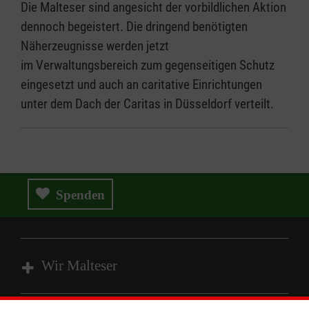
Die Malteser sind angesicht der vorbildlichen Aktion
dennoch begeistert. Die dringend benötigten
Näherzeugnisse werden jetzt
im Verwaltungsbereich zum gegenseitigen Schutz
eingesetzt und auch an caritative Einrichtungen
unter dem Dach der Caritas in Düsseldorf verteilt.
Spenden
Wir Malteser