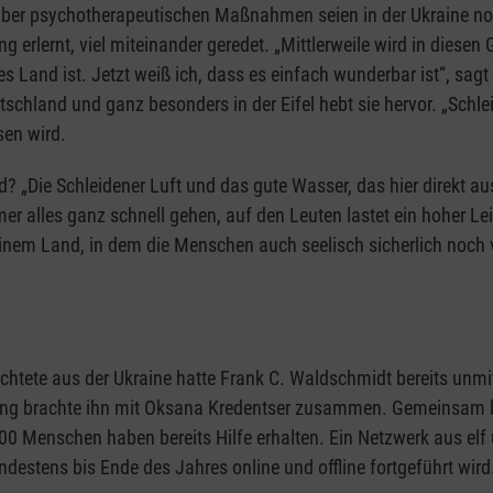
über psychotherapeutischen Maßnahmen seien in der Ukraine noch 
 erlernt, viel miteinander geredet. „Mittlerweile wird in diesen
es Land ist. Jetzt weiß ich, dass es einfach wunderbar ist“, sa
schland und ganz besonders in der Eifel hebt sie hervor. „Schle
isen wird.
d? „Die Schleidener Luft und das gute Wasser, das hier direkt a
er alles ganz schnell gehen, auf den Leuten lastet ein hoher Leis
 einem Land, in dem die Menschen auch seelisch sicherlich noch
üchtete aus der Ukraine hatte Frank C. Waldschmidt bereits unmi
ung brachte ihn mit Oksana Kredentser zusammen. Gemeinsam ba
0 Menschen haben bereits Hilfe erhalten. Ein Netzwerk aus elf
ndestens bis Ende des Jahres online und offline fortgeführt wird