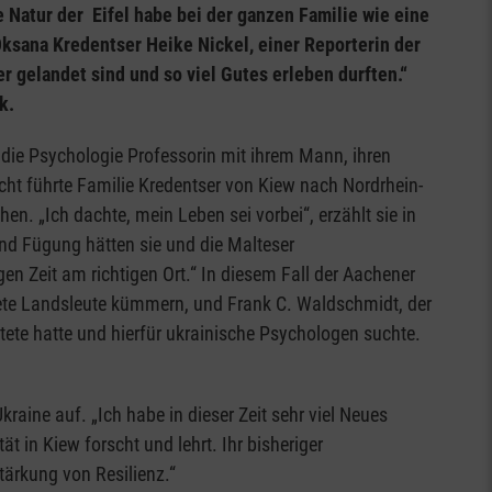
 Natur der Eifel habe bei der ganzen Familie wie eine
Oksana Kredentser Heike Nickel, einer Reporterin der
er gelandet sind und so viel Gutes erleben durften.“
k.
 die Psychologie Professorin mit ihrem Mann, ihren
ucht führte Familie Kredentser von Kiew nach Nordrhein-
n. „Ich dachte, mein Leben sei vorbei“, erzählt sie in
nd Fügung hätten sie und die Malteser
n Zeit am richtigen Ort.“ In diesem Fall der Aachener
tete Landsleute kümmern, und Frank C. Waldschmidt, der
tete hatte und hierfür ukrainische Psychologen suchte.
aine auf. „Ich habe in dieser Zeit sehr viel Neues
 in Kiew forscht und lehrt. Ihr bisheriger
tärkung von Resilienz.“