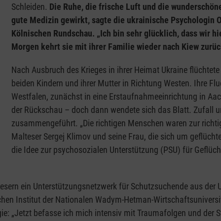
Schleiden.
Die Ruhe, die frische Luft und die wunderschöne
gute Medizin gewirkt, sagte die ukrainische Psychologin 
Kölnischen Rundschau. „Ich bin sehr glücklich, dass wir hi
Morgen kehrt sie mit ihrer Familie wieder nach Kiew zurüc
Nach Ausbruch des Krieges in ihrer Heimat Ukraine flüchtete
beiden Kindern und ihrer Mutter in Richtung Westen. Ihre Fl
Westfalen, zunächst in eine Erstaufnahmeeinrichtung in Aache
der Rückschau – doch dann wendete sich das Blatt. Zufall u
zusammengeführt. „Die richtigen Menschen waren zur richtige
Malteser Sergej Klimov und seine Frau, die sich um geflüch
die Idee zur psychosozialen Unterstützung (PSU) für Geflüch
sern ein Unterstützungsnetzwerk für Schutzsuchende aus der Ukr
hen Institut der Nationalen Wadym-Hetman-Wirtschaftsuniversität
e: „Jetzt befasse ich mich intensiv mit Traumafolgen und der S