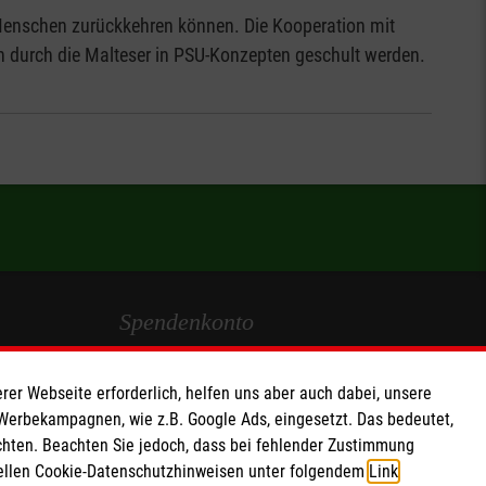
die Menschen zurückkehren können. Die Kooperation mit
gen durch die Malteser in PSU-Konzepten geschult werden.
Spendenkonto
Empfänger: Malteser Hilfsdienst e.V.
rer Webseite erforderlich, helfen uns aber auch dabei, unsere
IBAN: DE103 7060 120 120 120 0001 2
 Werbekampagnen, wie z.B. Google Ads, eingesetzt. Das bedeutet,
BIC: GENODED 1PA7
chten. Beachten Sie jedoch, dass bei fehlender Zustimmung
ziellen Cookie-Datenschutzhinweisen unter folgendem
Link
.