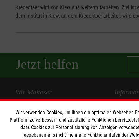
Kredentser wird von Kiew aus weitermitarbeiten. Ziel ist
dem Institut in Kiew, an dem Kredentser arbeitet, wird e
Jetzt helfen
Wir Malteser
Informat
Spenden und Helfen
Kontakt
Wir verwenden Cookies, um Ihnen ein optimales Webseiten-Erle
Angebote und Leistungen
Pressestelle
Plattform zu verbessern und zusätzliche Funktionen bereitzuste
dass Cookies zur Personalisierung von Anzeigen verwendet
Unsere Kurse
Impressum
gegebenenfalls nicht mehr alle Funktionalitäten der Web
Mitarbeiten
Datenschut