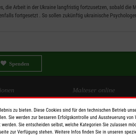
 es, die Arbeit in der Ukraine langfristig fortzusetzen, sobald 
benfalls fortgesetzt . So sollen zukünftig ukrainische Psycholo
Spenden
ionen
Malteser online
Malteserorden
bnis zu bieten. Diese Cookies sind für den technischen Betrieb unse
Malteser Jugend
llen. Sie werden zur besseren Erfolgskontrolle und Aussteuerung von
 werden. Sie entscheiden selbst, welche Kategorien Sie zulassen mö
Malteser International
seite zur Verfügung stehen. Weitere Infos finden Sie in unseren spe
z
Sharepoint