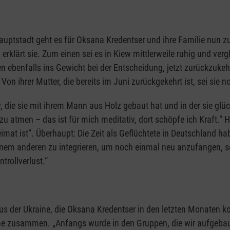
Hauptstadt geht es für Oksana Kredentser und ihre Familie nun 
, erklärt sie. Zum einen sei es in Kiew mittlerweile ruhig und v
llen ebenfalls ins Gewicht bei der Entscheidung, jetzt zurückzuk
on ihrer Mutter, die bereits im Juni zurückgekehrt ist, sei sie 
w, die sie mit ihrem Mann aus Holz gebaut hat und in der sie g
zu atmen – das ist für mich meditativ, dort schöpfe ich Kraft.“ H
imat ist“. Überhaupt: Die Zeit als Geflüchtete in Deutschland h
 einem anderen zu integrieren, um noch einmal neu anzufangen, s
trollverlust.“
s der Ukraine, die Oksana Kredentser in den letzten Monaten koo
ne zusammen. „Anfangs wurde in den Gruppen, die wir aufgebaut 