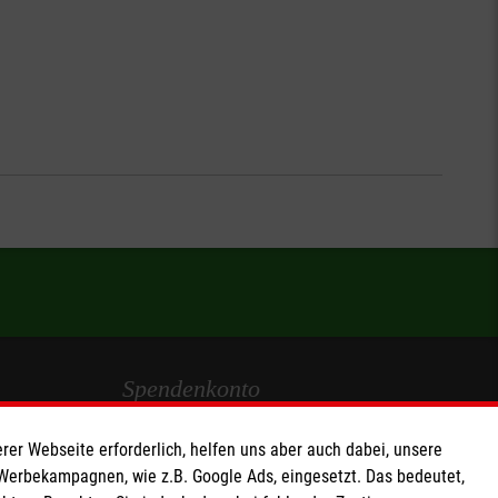
Spendenkonto
Empfänger: Malteser Hilfsdienst e.V.
rer Webseite erforderlich, helfen uns aber auch dabei, unsere
IBAN: DE103 7060 120 120 120 0001 2
 Werbekampagnen, wie z.B. Google Ads, eingesetzt. Das bedeutet,