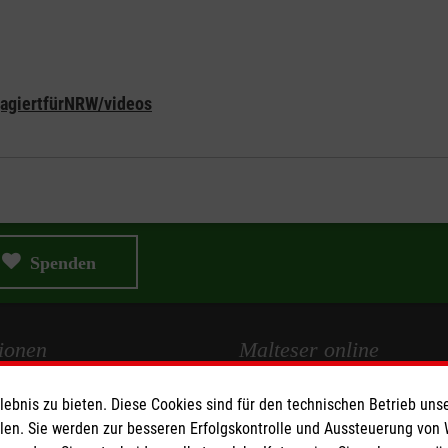
gagiertfürNRW/videos
Spenden
ionen
Malteser online
bnis zu bieten. Diese Cookies sind für den technischen Betrieb unse
Malteserorden
llen. Sie werden zur besseren Erfolgskontrolle und Aussteuerung von
Malteser Jugend