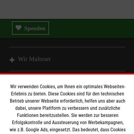
Spenden
Wir Malteser
Spenden und Helfen
Wir verwenden Cookies, um Ihnen ein optimales Webseiten-
Angebote und Leistungen
Informationen
Erlebnis zu bieten. Diese Cookies sind für den technischen
Unsere Kurse
Betrieb unserer Webseite erforderlich, helfen uns aber auch
dabei, unsere Plattform zu verbessern und zusätzliche
Mitarbeiten
Kontakt
Funktionen bereitzustellen. Sie werden zur besseren
Wir Malteser
Erfolgskontrolle und Aussteuerung von Werbekampagnen,
Malteser online
Pressestelle
wie z.B. Google Ads, eingesetzt. Das bedeutet, dass Cookies