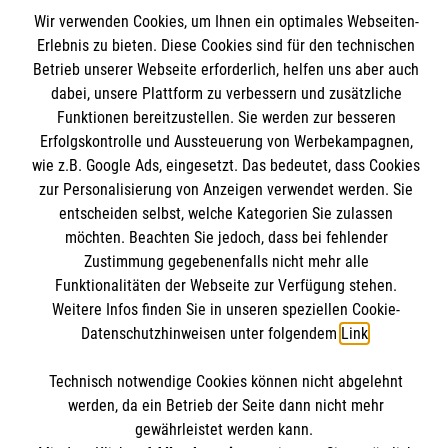
Informationen
Wir verwenden Cookies, um Ihnen ein optimales Webseiten-
Unsere Kurse
Erlebnis zu bieten. Diese Cookies sind für den technischen
Mitarbeiten
Betrieb unserer Webseite erforderlich, helfen uns aber auch
Kontakt
Wir Malteser
dabei, unsere Plattform zu verbessern und zusätzliche
Malteser online
Funktionen bereitzustellen. Sie werden zur besseren
Pressestelle
Erfolgskontrolle und Aussteuerung von Werbekampagnen,
wie z.B. Google Ads, eingesetzt. Das bedeutet, dass Cookies
Impressum
Malteserorden
zur Personalisierung von Anzeigen verwendet werden. Sie
entscheiden selbst, welche Kategorien Sie zulassen
Malteser Jugend
Spendenkonto
Datenschutz
möchten. Beachten Sie jedoch, dass bei fehlender
Malteser International
Zustimmung gegebenenfalls nicht mehr alle
Sharepoint
Funktionalitäten der Webseite zur Verfügung stehen.
Empfänger: Malteser Hilfsdienst e.V.
Weitere Infos finden Sie in unseren speziellen Cookie-
IBAN: DE103 7060 120 120 120 0001 2
Datenschutzhinweisen unter folgendem
Link
.
Soziale Netzwerke
BIC: GENODED 1PA7
Technisch notwendige Cookies können nicht abgelehnt
werden, da ein Betrieb der Seite dann nicht mehr
Der Malteser Hilfsdienst e.V. ist als eingetragene
gewährleistet werden kann.