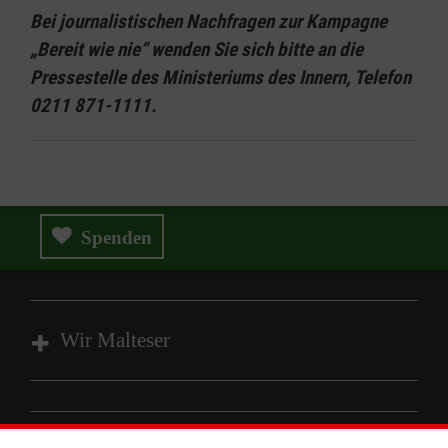
Bei journalistischen Nachfragen zur Kampagne
„Bereit wie nie“ wenden Sie sich bitte an die
Pressestelle des Ministeriums des Innern, Telefon
0211 871-1111.
Spenden
Wir Malteser
Spenden und Helfen
Angebote und Leistungen