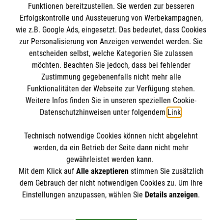
Kontakt
Funktionen bereitzustellen. Sie werden zur besseren
Wir Malteser
Erfolgskontrolle und Aussteuerung von Werbekampagnen,
Malteser online
Pressestelle
wie z.B. Google Ads, eingesetzt. Das bedeutet, dass Cookies
zur Personalisierung von Anzeigen verwendet werden. Sie
Impressum
entscheiden selbst, welche Kategorien Sie zulassen
Malteserorden
möchten. Beachten Sie jedoch, dass bei fehlender
Malteser Jugend
Spendenkonto
Zustimmung gegebenenfalls nicht mehr alle
Datenschutz
Malteser International
Funktionalitäten der Webseite zur Verfügung stehen.
Weitere Infos finden Sie in unseren speziellen Cookie-
Sharepoint
Empfänger: Malteser Hilfsdienst e.V.
Datenschutzhinweisen unter folgendem
Link
.
IBAN: DE103 7060 120 120 120 0001 2
Soziale Netzwerke
Technisch notwendige Cookies können nicht abgelehnt
BIC: GENODED 1PA7
werden, da ein Betrieb der Seite dann nicht mehr
gewährleistet werden kann.
Mit dem Klick auf
Alle akzeptieren
stimmen Sie zusätzlich
Der Malteser Hilfsdienst e.V. ist als eingetragene
dem Gebrauch der nicht notwendigen Cookies zu. Um Ihre
gemeinnützige Organisation von der Körperschaft- und
Einstellungen anzupassen, wählen Sie
Details anzeigen
.
Gewerbesteuer befreit.