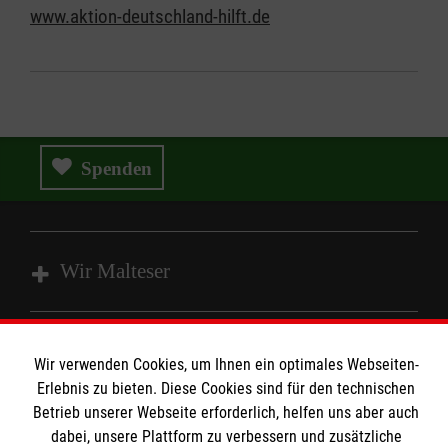
www.aktion-deutschland-hilft.de
Spenden
Wir Malteser
Spenden und Helfen
Wir verwenden Cookies, um Ihnen ein optimales Webseiten-
Angebote und Leistungen
Informationen
Erlebnis zu bieten. Diese Cookies sind für den technischen
Unsere Kurse
Betrieb unserer Webseite erforderlich, helfen uns aber auch
Mitarbeiten
dabei, unsere Plattform zu verbessern und zusätzliche