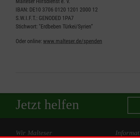
Malteser Hilfsdienst e. V.
IBAN: DE10 3706 0120 1201 2000 12
S.W.I.F.T.: GENODED 1PA7
Stichwort: "Erdbeben Türkei/Syrien“
Oder online:
www.malteser.de/spenden
Jetzt helfen
Wir Malteser
Informat