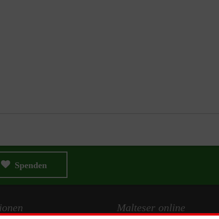
Spenden
ionen
Malteser online