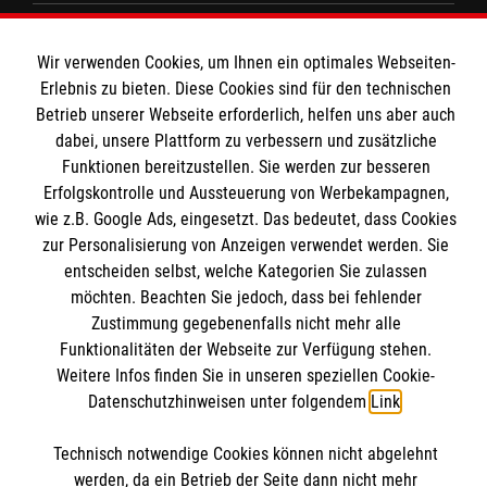
Spenden und Helfen
Wir verwenden Cookies, um Ihnen ein optimales Webseiten-
Angebote und Leistungen
Informationen
Erlebnis zu bieten. Diese Cookies sind für den technischen
Unsere Kurse
Betrieb unserer Webseite erforderlich, helfen uns aber auch
Mitarbeiten
dabei, unsere Plattform zu verbessern und zusätzliche
Kontakt
Funktionen bereitzustellen. Sie werden zur besseren
Wir Malteser
Erfolgskontrolle und Aussteuerung von Werbekampagnen,
Malteser online
Pressestelle
wie z.B. Google Ads, eingesetzt. Das bedeutet, dass Cookies
zur Personalisierung von Anzeigen verwendet werden. Sie
Impressum
entscheiden selbst, welche Kategorien Sie zulassen
Malteserorden
möchten. Beachten Sie jedoch, dass bei fehlender
Malteser Jugend
Spendenkonto
Zustimmung gegebenenfalls nicht mehr alle
Datenschutz
Malteser International
Funktionalitäten der Webseite zur Verfügung stehen.
Weitere Infos finden Sie in unseren speziellen Cookie-
Sharepoint
Empfänger: Malteser Hilfsdienst e.V.
Datenschutzhinweisen unter folgendem
Link
.
IBAN: DE103 7060 120 120 120 0001 2
Soziale Netzwerke
Technisch notwendige Cookies können nicht abgelehnt
BIC: GENODED 1PA7
werden, da ein Betrieb der Seite dann nicht mehr