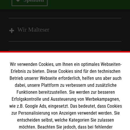
Wir Malteser
Spenden und Helfen
Angebote und Leistungen
Informationen
Wir verwenden Cookies, um Ihnen ein optimales Webseiten-
Unsere Kurse
Erlebnis zu bieten. Diese Cookies sind für den technischen
Mitarbeiten
Betrieb unserer Webseite erforderlich, helfen uns aber auch
Kontakt
dabei, unsere Plattform zu verbessern und zusätzliche
Wir Malteser
Funktionen bereitzustellen. Sie werden zur besseren
Malteser online
Pressestelle
Erfolgskontrolle und Aussteuerung von Werbekampagnen,
wie z.B. Google Ads, eingesetzt. Das bedeutet, dass Cookies
Impressum
zur Personalisierung von Anzeigen verwendet werden. Sie
Malteserorden
entscheiden selbst, welche Kategorien Sie zulassen
Malteser Jugend
Spendenkonto
möchten. Beachten Sie jedoch, dass bei fehlender
Datenschutz