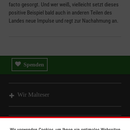
facto gesorgt. Und wer weiß, vielleicht setzt dieses
positive Beispiel bald auch in anderen Teilen des
Landes neue Impulse und regt zur Nachahmung an.
Spenden
Wir Malteser
Spenden und Helfen
Angebote und Leistungen
Informationen
Wir verwenden Cookies, um Ihnen ein optimales Webseiten-