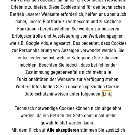
Unsere Kurse
Erlebnis zu bieten. Diese Cookies sind für den technischen
Mitarbeiten
Betrieb unserer Webseite erforderlich, helfen uns aber auch
Kontakt
dabei, unsere Plattform zu verbessern und zusätzliche
Wir Malteser
Funktionen bereitzustellen. Sie werden zur besseren
Malteser online
Pressestelle
Erfolgskontrolle und Aussteuerung von Werbekampagnen,
wie z.B. Google Ads, eingesetzt. Das bedeutet, dass Cookies
Impressum
zur Personalisierung von Anzeigen verwendet werden. Sie
Malteserorden
entscheiden selbst, welche Kategorien Sie zulassen
Malteser Jugend
Spendenkonto
Datenschutz
möchten. Beachten Sie jedoch, dass bei fehlender
Malteser International
Zustimmung gegebenenfalls nicht mehr alle
Funktionalitäten der Webseite zur Verfügung stehen.
Sharepoint
Empfänger: Malteser Hilfsdienst e.V.
Weitere Infos finden Sie in unseren speziellen Cookie-
Datenschutzhinweisen unter folgendem
Link
.
IBAN: DE103 7060 120 120 120 0001 2
Soziale Netzwerke
BIC: GENODED 1PA7
Technisch notwendige Cookies können nicht abgelehnt
werden, da ein Betrieb der Seite dann nicht mehr
gewährleistet werden kann.
Der Malteser Hilfsdienst e.V. ist als eingetragene
Mit dem Klick auf
Alle akzeptieren
stimmen Sie zusätzlich
gemeinnützige Organisation von der Körperschaft- und