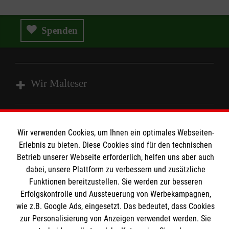
Spenden
Wir Malteser
Spenden und Helfen
Wir verwenden Cookies, um Ihnen ein optimales Webseiten-
Angebote und Leistungen
Informationen
Erlebnis zu bieten. Diese Cookies sind für den technischen
Unsere Kurse
Betrieb unserer Webseite erforderlich, helfen uns aber auch
Mitarbeiten
dabei, unsere Plattform zu verbessern und zusätzliche
Kontakt
Funktionen bereitzustellen. Sie werden zur besseren
Wir Malteser
Erfolgskontrolle und Aussteuerung von Werbekampagnen,
Malteser online
Pressestelle
wie z.B. Google Ads, eingesetzt. Das bedeutet, dass Cookies
zur Personalisierung von Anzeigen verwendet werden. Sie
Impressum