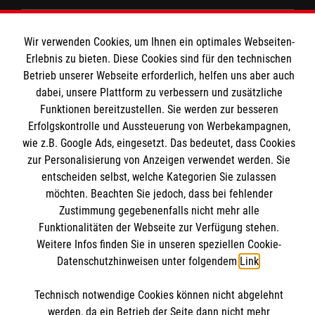
Spenden und Helfen
Wir verwenden Cookies, um Ihnen ein optimales Webseiten-
Angebote und Leistungen
Informationen
Erlebnis zu bieten. Diese Cookies sind für den technischen
Unsere Kurse
Betrieb unserer Webseite erforderlich, helfen uns aber auch
dabei, unsere Plattform zu verbessern und zusätzliche
Mitarbeiten
Kontakt
Funktionen bereitzustellen. Sie werden zur besseren
Wir Malteser
Erfolgskontrolle und Aussteuerung von Werbekampagnen,
Malteser online
wie z.B. Google Ads, eingesetzt. Das bedeutet, dass Cookies
Pressestelle
zur Personalisierung von Anzeigen verwendet werden. Sie
entscheiden selbst, welche Kategorien Sie zulassen
Impressum
Malteserorden
möchten. Beachten Sie jedoch, dass bei fehlender
Malteser Jugend
Zustimmung gegebenenfalls nicht mehr alle
Spendenkonto
Datenschutz
Funktionalitäten der Webseite zur Verfügung stehen.
Malteser International
Weitere Infos finden Sie in unseren speziellen Cookie-
Sharepoint
Datenschutzhinweisen unter folgendem
Link
.
Empfänger: Malteser Hilfsdienst e.V.
IBAN: DE103 7060 120 120 120 0001 2
Soziale Netzwerke
Technisch notwendige Cookies können nicht abgelehnt
BIC: GENODED 1PA7
werden, da ein Betrieb der Seite dann nicht mehr