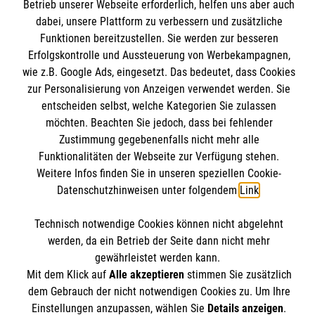
Betrieb unserer Webseite erforderlich, helfen uns aber auch
Unsere Kurse
dabei, unsere Plattform zu verbessern und zusätzliche
Mitarbeiten
Funktionen bereitzustellen. Sie werden zur besseren
Kontakt
Wir Malteser
Erfolgskontrolle und Aussteuerung von Werbekampagnen,
Malteser online
wie z.B. Google Ads, eingesetzt. Das bedeutet, dass Cookies
Pressestelle
zur Personalisierung von Anzeigen verwendet werden. Sie
entscheiden selbst, welche Kategorien Sie zulassen
Impressum
Malteserorden
möchten. Beachten Sie jedoch, dass bei fehlender
Zustimmung gegebenenfalls nicht mehr alle
Malteser Jugend
Spendenkonto
Datenschutz
Funktionalitäten der Webseite zur Verfügung stehen.
Malteser International
Weitere Infos finden Sie in unseren speziellen Cookie-
Sharepoint
Datenschutzhinweisen unter folgendem
Link
.
Empfänger: Malteser Hilfsdienst e.V.
IBAN: DE103 7060 120 120 120 0001 2
Soziale Netzwerke
Technisch notwendige Cookies können nicht abgelehnt
werden, da ein Betrieb der Seite dann nicht mehr
BIC: GENODED 1PA7
gewährleistet werden kann.
Mit dem Klick auf
Alle akzeptieren
stimmen Sie zusätzlich
Der Malteser Hilfsdienst e.V. ist als eingetragene
dem Gebrauch der nicht notwendigen Cookies zu. Um Ihre
Einstellungen anzupassen, wählen Sie
Details anzeigen
.
gemeinnützige Organisation von der Körperschaft- und