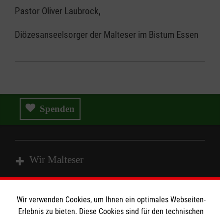
Pastor Oliver Laubrock,
Diözesanseelsorger der Malteser im Bistum Essen
Spenden
Wir Malteser
Spenden und Helfen
Wir verwenden Cookies, um Ihnen ein optimales Webseiten-
Angebote und Leistungen
Erlebnis zu bieten. Diese Cookies sind für den technischen
Informationen