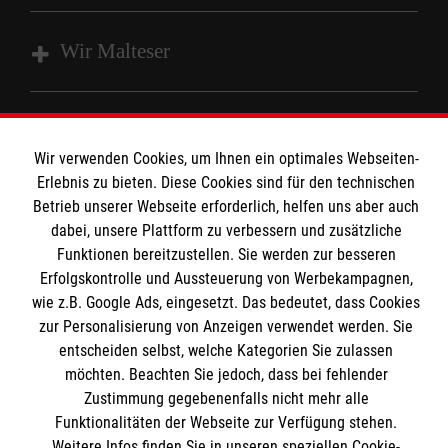
Wir Malteser
Spenden und Helfen
Angebote und Leistungen
Wir verwenden Cookies, um Ihnen ein optimales Webseiten-
Informationen
Erlebnis zu bieten. Diese Cookies sind für den technischen
Unsere Kurse
Betrieb unserer Webseite erforderlich, helfen uns aber auch
Mitarbeiten
dabei, unsere Plattform zu verbessern und zusätzliche
Kontakt
Wir Malteser
Funktionen bereitzustellen. Sie werden zur besseren
Malteser online
Erfolgskontrolle und Aussteuerung von Werbekampagnen,
Pressestelle
wie z.B. Google Ads, eingesetzt. Das bedeutet, dass Cookies
zur Personalisierung von Anzeigen verwendet werden. Sie
Impressum
Malteserorden
entscheiden selbst, welche Kategorien Sie zulassen
möchten. Beachten Sie jedoch, dass bei fehlender
Malteser Jugend
Spendenkonto
Datenschutz
Zustimmung gegebenenfalls nicht mehr alle
Malteser International
Funktionalitäten der Webseite zur Verfügung stehen.
Sharepoint
Weitere Infos finden Sie in unseren speziellen Cookie-