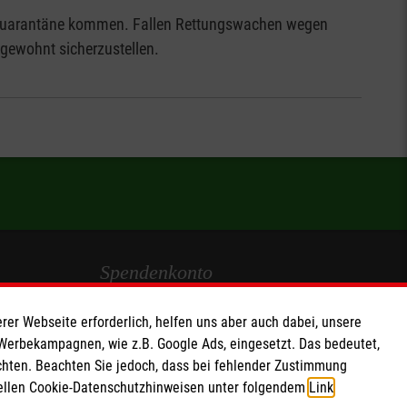
n Quarantäne kommen. Fallen Rettungswachen wegen
gewohnt sicherzustellen.
Spendenkonto
Empfänger: Malteser Hilfsdienst e.V.
rer Webseite erforderlich, helfen uns aber auch dabei, unsere
IBAN: DE103 7060 120 120 120 0001 2
 Werbekampagnen, wie z.B. Google Ads, eingesetzt. Das bedeutet,
chten. Beachten Sie jedoch, dass bei fehlender Zustimmung
BIC: GENODED 1PA7
ziellen Cookie-Datenschutzhinweisen unter folgendem
Link
.