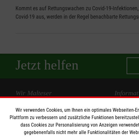
Kommt es auf Rettungswachen zu Covid-19-Infektionen,
Covid-19 aus, werden in der Regel benachbarte Rettung
Jetzt helfen
Wir Malteser
Informat
Wir verwenden Cookies, um Ihnen ein optimales Webseiten-Erle
Spenden und Helfen
Kontakt
Plattform zu verbessern und zusätzliche Funktionen bereitzuste
Angebote und Leistungen
Pressestelle
dass Cookies zur Personalisierung von Anzeigen verwendet
Unsere Kurse
Impressum
gegebenenfalls nicht mehr alle Funktionalitäten der Web
Mitarbeiten
Datenschut