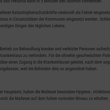
nd das Personal kann in 5 Minuten den Abstrich vornehmen.
teser Katastrophenschutzkräfte vereinzelt als Fahrer eingesetzt 
es in Einsatzstäben der Kommunen eingesetzt werden. Schließl
endigen Dingen des täglichen Lebens.
 Betrieb zur Behandlung kranker und verletzter Personen aufre
 Krankenhaus zu verhindern. Für die ohnehin geschwächten Pati
über einen Zugang in die Krankenhäuser geleitet, nach dem so
orgelassen, weil die Behörden dies so angeordnet haben.
r Hauptamt, haben die Malteser besondere Hygiene-, Infektionss
durch die Malteser auf dem hohen normalen Niveau zu erhalten