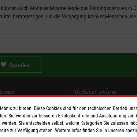
 können auch Malteser Mitarbeitende des Rettungsdienstes i
smittel herangezogen, um die Versorgung kranker Menschen wie 
Spenden
ionen
Malteser online
bnis zu bieten. Diese Cookies sind für den technischen Betrieb unse
Malteserorden
llen. Sie werden zur besseren Erfolgskontrolle und Aussteuerung von
Malteser Jugend
 werden. Sie entscheiden selbst, welche Kategorien Sie zulassen mö
Malteser International
seite zur Verfügung stehen. Weitere Infos finden Sie in unseren spe
z
Sharepoint