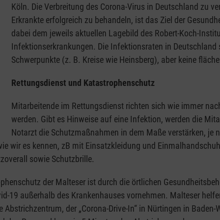
Köln. Die Verbreitung des Corona-Virus in Deutschland zu v
Erkrankte erfolgreich zu behandeln, ist das Ziel der Gesundh
dabei dem jeweils aktuellen Lagebild des Robert-Koch-Instit
Infektionserkrankungen. Die Infektionsraten in Deutschland s
Schwerpunkte (z. B. Kreise wie Heinsberg), aber keine fläch
Rettungsdienst und Katastrophenschutz
Mitarbeitende im Rettungsdienst richten sich wie immer na
werden. Gibt es Hinweise auf eine Infektion, werden die Mit
Notarzt die Schutzmaßnahmen in dem Maße verstärken, je nä
wie wir es kennen, zB mit Einsatzkleidung und Einmalhandschuhen
overall sowie Schutzbrille.
phenschutz der Malteser ist durch die örtlichen Gesundheitsbeh
vid-19 außerhalb des Krankenhauses vornehmen. Malteser helfen
 Abstrichzentrum, der „Corona-Drive-In“ in Nürtingen in Baden-