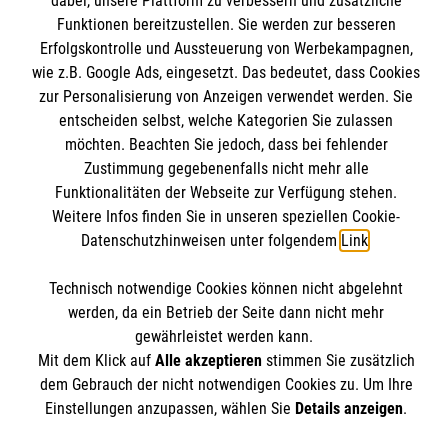
dabei, unsere Plattform zu verbessern und zusätzliche
Mitarbeiten
Kontakt
Funktionen bereitzustellen. Sie werden zur besseren
Wir Malteser
Erfolgskontrolle und Aussteuerung von Werbekampagnen,
Malteser online
Pressestelle
wie z.B. Google Ads, eingesetzt. Das bedeutet, dass Cookies
zur Personalisierung von Anzeigen verwendet werden. Sie
entscheiden selbst, welche Kategorien Sie zulassen
Impressum
Malteserorden
möchten. Beachten Sie jedoch, dass bei fehlender
Malteser Jugend
Zustimmung gegebenenfalls nicht mehr alle
Spendenkonto
Datenschutz
Funktionalitäten der Webseite zur Verfügung stehen.
Malteser International
Weitere Infos finden Sie in unseren speziellen Cookie-
Sharepoint
Datenschutzhinweisen unter folgendem
Link
.
Empfänger: Malteser Hilfsdienst e.V.
IBAN: DE103 7060 120 120 120 0001 2
Soziale Netzwerke
Technisch notwendige Cookies können nicht abgelehnt
BIC: GENODED 1PA7
werden, da ein Betrieb der Seite dann nicht mehr
gewährleistet werden kann.
Mit dem Klick auf
Alle akzeptieren
stimmen Sie zusätzlich
Der Malteser Hilfsdienst e.V. ist als eingetragene
dem Gebrauch der nicht notwendigen Cookies zu. Um Ihre
gemeinnützige Organisation von der Körperschaft- und
Einstellungen anzupassen, wählen Sie
Details anzeigen
.
Gewerbesteuer befreit.