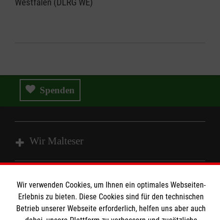
Westfalen (DLRG WE)
Spenden
Wir Malteser
Spenden und Helfen
Wir verwenden Cookies, um Ihnen ein optimales Webseiten-
Angebote und Leistungen
Informationen
Erlebnis zu bieten. Diese Cookies sind für den technischen
Unsere Kurse
Betrieb unserer Webseite erforderlich, helfen uns aber auch