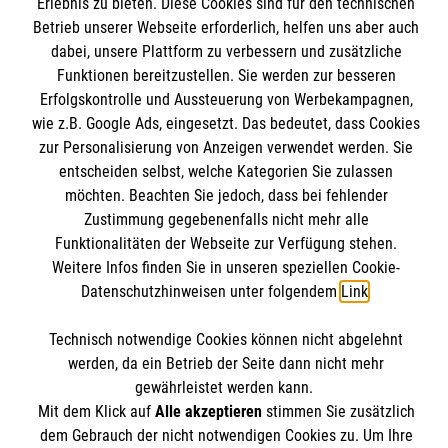
Informationen
Erlebnis zu bieten. Diese Cookies sind für den technischen
Unsere Kurse
Betrieb unserer Webseite erforderlich, helfen uns aber auch
dabei, unsere Plattform zu verbessern und zusätzliche
Mitarbeiten
Funktionen bereitzustellen. Sie werden zur besseren
Kontakt
Wir Malteser
Erfolgskontrolle und Aussteuerung von Werbekampagnen,
Malteser online
wie z.B. Google Ads, eingesetzt. Das bedeutet, dass Cookies
Pressestelle
zur Personalisierung von Anzeigen verwendet werden. Sie
entscheiden selbst, welche Kategorien Sie zulassen
Impressum
Malteserorden
möchten. Beachten Sie jedoch, dass bei fehlender
Malteser Jugend
Zustimmung gegebenenfalls nicht mehr alle
Spendenkonto
Datenschutz
Funktionalitäten der Webseite zur Verfügung stehen.
Malteser International
Weitere Infos finden Sie in unseren speziellen Cookie-
Sharepoint
Datenschutzhinweisen unter folgendem
Link
.
Empfänger: Malteser Hilfsdienst e.V.
IBAN: DE103 7060 120 120 120 0001 2
Soziale Netzwerke
Technisch notwendige Cookies können nicht abgelehnt
BIC: GENODED 1PA7
werden, da ein Betrieb der Seite dann nicht mehr
gewährleistet werden kann.
Mit dem Klick auf
Alle akzeptieren
stimmen Sie zusätzlich
Der Malteser Hilfsdienst e.V. ist als eingetragene
dem Gebrauch der nicht notwendigen Cookies zu. Um Ihre