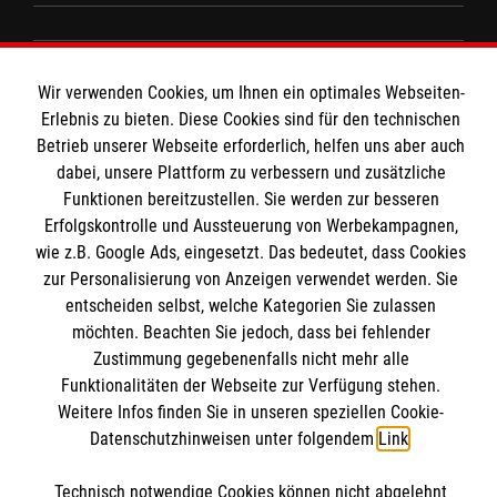
Spenden und Helfen
Angebote und Leistungen
Informationen
Wir verwenden Cookies, um Ihnen ein optimales Webseiten-
Unsere Kurse
Erlebnis zu bieten. Diese Cookies sind für den technischen
Mitarbeiten
Betrieb unserer Webseite erforderlich, helfen uns aber auch
Kontakt
dabei, unsere Plattform zu verbessern und zusätzliche
Wir Malteser
Funktionen bereitzustellen. Sie werden zur besseren
Malteser online
Pressestelle
Erfolgskontrolle und Aussteuerung von Werbekampagnen,
wie z.B. Google Ads, eingesetzt. Das bedeutet, dass Cookies
Impressum
zur Personalisierung von Anzeigen verwendet werden. Sie
Malteserorden
entscheiden selbst, welche Kategorien Sie zulassen
Malteser Jugend
Spendenkonto
möchten. Beachten Sie jedoch, dass bei fehlender
Datenschutz
Malteser International
Zustimmung gegebenenfalls nicht mehr alle
Funktionalitäten der Webseite zur Verfügung stehen.
Sharepoint
Empfänger: Malteser Hilfsdienst e.V.
Weitere Infos finden Sie in unseren speziellen Cookie-
Datenschutzhinweisen unter folgendem
Link
.
IBAN: DE103 7060 120 120 120 0001 2
Soziale Netzwerke
BIC: GENODED 1PA7
Technisch notwendige Cookies können nicht abgelehnt