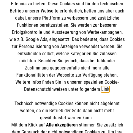
Informationen
Erlebnis zu bieten. Diese Cookies sind für den technischen
Unsere Kurse
Betrieb unserer Webseite erforderlich, helfen uns aber auch
Mitarbeiten
dabei, unsere Plattform zu verbessern und zusätzliche
Kontakt
Funktionen bereitzustellen. Sie werden zur besseren
Wir Malteser
Erfolgskontrolle und Aussteuerung von Werbekampagnen,
Malteser online
Pressestelle
wie z.B. Google Ads, eingesetzt. Das bedeutet, dass Cookies
zur Personalisierung von Anzeigen verwendet werden. Sie
Impressum
entscheiden selbst, welche Kategorien Sie zulassen
Malteserorden
möchten. Beachten Sie jedoch, dass bei fehlender
Malteser Jugend
Spendenkonto
Datenschutz
Zustimmung gegebenenfalls nicht mehr alle
Malteser International
Funktionalitäten der Webseite zur Verfügung stehen.
Weitere Infos finden Sie in unseren speziellen Cookie-
Sharepoint
Empfänger: Malteser Hilfsdienst e.V.
Datenschutzhinweisen unter folgendem
Link
.
IBAN: DE103 7060 120 120 120 0001 2
Soziale Netzwerke
Technisch notwendige Cookies können nicht abgelehnt
BIC: GENODED 1PA7
werden, da ein Betrieb der Seite dann nicht mehr
gewährleistet werden kann.
Mit dem Klick auf
Alle akzeptieren
stimmen Sie zusätzlich
Der Malteser Hilfsdienst e.V. ist als eingetragene
dem Gebrauch der nicht notwendigen Cookies zu. Um Ihre