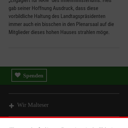
„Engagiert für NRW“ des Innenministeriums. Heß
gab seiner Hoffnung Ausdruck, dass diese
vorbildliche Haltung des Landtagspräsidenten
immer auch ein bisschen in den Plenarsaal auf die
Mitglieder dieses hohen Hauses strahlen möge.
Spenden
Wir Malteser
Spenden und Helfen