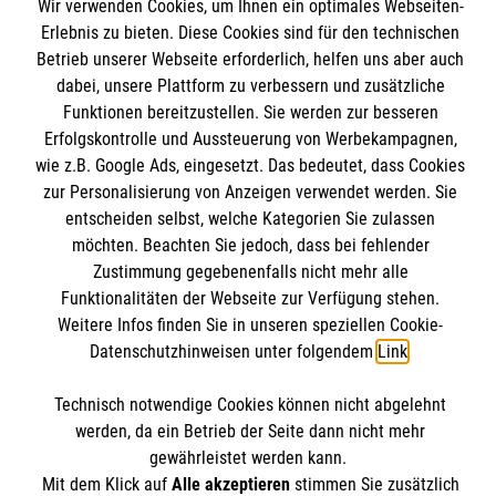
Wir verwenden Cookies, um Ihnen ein optimales Webseiten-
Angebote und Leistungen
Informationen
Erlebnis zu bieten. Diese Cookies sind für den technischen
Unsere Kurse
Betrieb unserer Webseite erforderlich, helfen uns aber auch
dabei, unsere Plattform zu verbessern und zusätzliche
Mitarbeiten
Funktionen bereitzustellen. Sie werden zur besseren
Kontakt
Wir Malteser
Erfolgskontrolle und Aussteuerung von Werbekampagnen,
Malteser online
wie z.B. Google Ads, eingesetzt. Das bedeutet, dass Cookies
Pressestelle
zur Personalisierung von Anzeigen verwendet werden. Sie
entscheiden selbst, welche Kategorien Sie zulassen
Impressum
Malteserorden
möchten. Beachten Sie jedoch, dass bei fehlender
Malteser Jugend
Zustimmung gegebenenfalls nicht mehr alle
Spendenkonto
Datenschutz
Funktionalitäten der Webseite zur Verfügung stehen.
Malteser International
Weitere Infos finden Sie in unseren speziellen Cookie-
Sharepoint
Datenschutzhinweisen unter folgendem
Link
.
Empfänger: Malteser Hilfsdienst e.V.
IBAN: DE103 7060 120 120 120 0001 2
Soziale Netzwerke
Technisch notwendige Cookies können nicht abgelehnt
BIC: GENODED 1PA7
werden, da ein Betrieb der Seite dann nicht mehr
gewährleistet werden kann.
Mit dem Klick auf
Alle akzeptieren
stimmen Sie zusätzlich