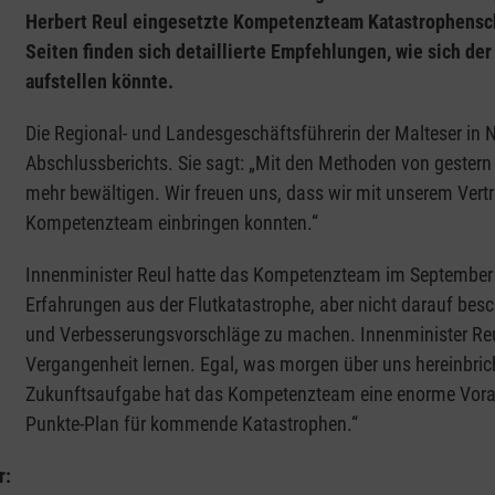
Herbert Reul eingesetzte Kompetenzteam Katastrophensch
Seiten finden sich detaillierte Empfehlungen, wie sich de
aufstellen könnte.
Die Regional- und Landesgeschäftsführerin der Malteser in N
Abschlussberichts. Sie sagt: „Mit den Methoden von gester
mehr bewältigen. Wir freuen uns, dass wir mit unserem Vertre
Kompetenzteam einbringen konnten.“
Innenminister Reul hatte das Kompetenzteam im September 
Erfahrungen aus der Flutkatastrophe, aber nicht darauf be
und Verbesserungsvorschläge zu machen. Innenminister Reul
Vergangenheit lernen. Egal, was morgen über uns hereinbricht
Zukunftsaufgabe hat das Kompetenzteam eine enorme Vorarbei
Punkte-Plan für kommende Katastrophen.“
r: