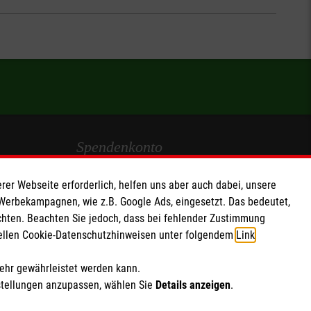
Spendenkonto
Empfänger: Malteser Hilfsdienst e.V.
rer Webseite erforderlich, helfen uns aber auch dabei, unsere
IBAN: DE103 7060 120 120 120 0001 2
 Werbekampagnen, wie z.B. Google Ads, eingesetzt. Das bedeutet,
chten. Beachten Sie jedoch, dass bei fehlender Zustimmung
BIC: GENODED 1PA7
ziellen Cookie-Datenschutzhinweisen unter folgendem
Link
.
Soziale Netzwerke
mehr gewährleistet werden kann.
stellungen anzupassen, wählen Sie
Details anzeigen
.