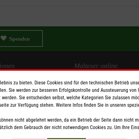
Spenden
ionen
Malteser online
bnis zu bieten. Diese Cookies sind für den technischen Betrieb unse
Malteserorden
llen. Sie werden zur besseren Erfolgskontrolle und Aussteuerung von
Malteser Jugend
 werden. Sie entscheiden selbst, welche Kategorien Sie zulassen mö
Malteser International
seite zur Verfügung stehen. Weitere Infos finden Sie in unseren spe
z
Sharepoint
önnen nicht abgelehnt werden, da ein Betrieb der Seite dann nicht 
tzlich dem Gebrauch der nicht notwendigen Cookies zu. Um Ihre Ein