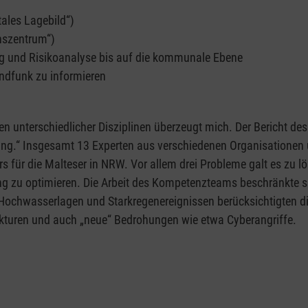
tales Lagebild“)
nszentrum“)
g und Risikoanalyse bis auf die kommunale Ebene
ndfunk zu informieren
en unterschiedlicher Disziplinen überzeugt mich. Der Bericht des
tzung.“ Insgesamt 13 Experten aus verschiedenen Organisation
s für die Malteser in NRW. Vor allem drei Probleme galt es zu l
g zu optimieren. Die Arbeit des Kompetenzteams beschränkte si
Hochwasserlagen und Starkregenereignissen berücksichtigten di
rukturen und auch „neue“ Bedrohungen wie etwa Cyberangriffe.