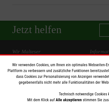
Jetzt helfen
Wir Malteser
Informat
Wir verwenden Cookies, um Ihnen ein optimales Webseiten-Erle
Spenden und Helfen
Kontakt
Plattform zu verbessern und zusätzliche Funktionen bereitzuste
Angebote und Leistungen
Pressestelle
dass Cookies zur Personalisierung von Anzeigen verwendet
Unsere Kurse
Impressum
gegebenenfalls nicht mehr alle Funktionalitäten der Web
Mitarbeiten
Datenschut
Wir Malteser
Technisch notwendige Cookies k
Mit dem Klick auf
Alle akzeptieren
stimmen Sie zusä