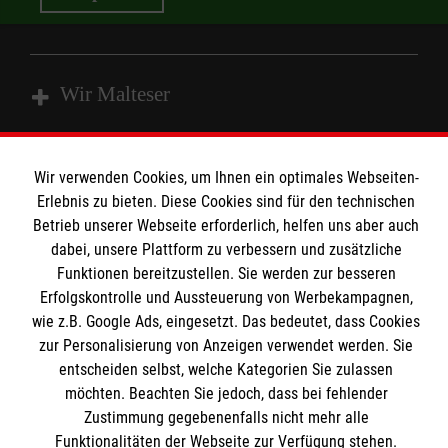
Wir Malteser
Spenden und Helfen
Wir verwenden Cookies, um Ihnen ein optimales Webseiten-
Angebote und Leistungen
Erlebnis zu bieten. Diese Cookies sind für den technischen
Informationen
Betrieb unserer Webseite erforderlich, helfen uns aber auch
Unsere Kurse
dabei, unsere Plattform zu verbessern und zusätzliche
Mitarbeiten
Funktionen bereitzustellen. Sie werden zur besseren
Kontakt
Wir Malteser
Erfolgskontrolle und Aussteuerung von Werbekampagnen,
Malteser online
wie z.B. Google Ads, eingesetzt. Das bedeutet, dass Cookies
Pressestelle
zur Personalisierung von Anzeigen verwendet werden. Sie
entscheiden selbst, welche Kategorien Sie zulassen
Impressum
Malteserorden
möchten. Beachten Sie jedoch, dass bei fehlender
Zustimmung gegebenenfalls nicht mehr alle
Malteser Jugend
Spendenkonto
Datenschutz
Funktionalitäten der Webseite zur Verfügung stehen.