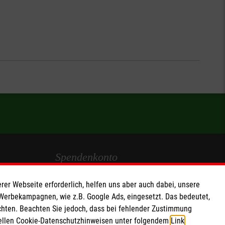
Spendenkonto
Empfänger: Malteser Hilfsdienst e.V.
rer Webseite erforderlich, helfen uns aber auch dabei, unsere
IBAN: DE103 7060 120 120 120 0001 2
 Werbekampagnen, wie z.B. Google Ads, eingesetzt. Das bedeutet,
chten. Beachten Sie jedoch, dass bei fehlender Zustimmung
BIC: GENODED 1PA7
ziellen Cookie-Datenschutzhinweisen unter folgendem
Link
.