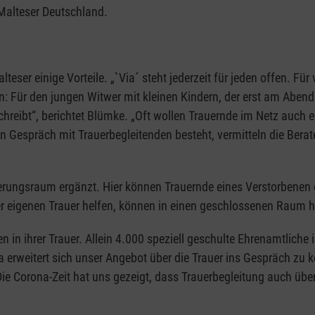
 Malteser Deutschland.
lteser einige Vorteile. „`Via´ steht jederzeit für jeden offen. F
: Für den jungen Witwer mit kleinen Kindern, der erst am Abend
schreibt“, berichtet Blümke. „Oft wollen Trauernde im Netz auch
Gespräch mit Trauerbegleitenden besteht, vermitteln die Berate
erungsraum ergänzt. Hier können Trauernde eines Verstorbenen g
er eigenen Trauer helfen, können in einen geschlossenen Raum
 in ihrer Trauer. Allein 4.000 speziell geschulte Ehrenamtliche
ia erweitert sich unser Angebot über die Trauer ins Gespräch z
e Corona-Zeit hat uns gezeigt, dass Trauerbegleitung auch über T