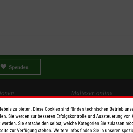
Spenden
ionen
Malteser online
bnis zu bieten. Diese Cookies sind für den technischen Betrieb unse
Malteserorden
llen. Sie werden zur besseren Erfolgskontrolle und Aussteuerung von
Malteser Jugend
 werden. Sie entscheiden selbst, welche Kategorien Sie zulassen mö
Malteser International
seite zur Verfügung stehen. Weitere Infos finden Sie in unseren spe