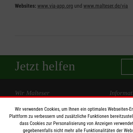
Websites:
www.via-app.org
und
www.malteser.de/via
Jetzt helfen
Wir Malteser
Informat
Wir verwenden Cookies, um Ihnen ein optimales Webseiten-Erle
Spenden und Helfen
Kontakt
Plattform zu verbessern und zusätzliche Funktionen bereitzuste
Angebote und Leistungen
Pressestelle
dass Cookies zur Personalisierung von Anzeigen verwendet
Unsere Kurse
Impressum
gegebenenfalls nicht mehr alle Funktionalitäten der Web