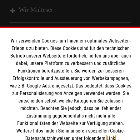
Wir Malteser
Spenden und Helfen
Wir verwenden Cookies, um Ihnen ein optimales Webseiten-
Angebote und Leistungen
Informationen
Erlebnis zu bieten. Diese Cookies sind für den technischen
Unsere Kurse
Betrieb unserer Webseite erforderlich, helfen uns aber auch
Mitarbeiten
dabei, unsere Plattform zu verbessern und zusätzliche
Kontakt
Funktionen bereitzustellen. Sie werden zur besseren
Wir Malteser
Erfolgskontrolle und Aussteuerung von Werbekampagnen,
Malteser online
Pressestelle
wie z.B. Google Ads, eingesetzt. Das bedeutet, dass Cookies
zur Personalisierung von Anzeigen verwendet werden. Sie
Impressum
entscheiden selbst, welche Kategorien Sie zulassen
Malteserorden
möchten. Beachten Sie jedoch, dass bei fehlender
Malteser Jugend
Spendenkonto
Datenschutz
Zustimmung gegebenenfalls nicht mehr alle
Malteser International
Funktionalitäten der Webseite zur Verfügung stehen.
Sharepoint
Weitere Infos finden Sie in unseren speziellen Cookie-
Empfänger: Malteser Hilfsdienst e.V.
Datenschutzhinweisen unter folgendem
Link
.