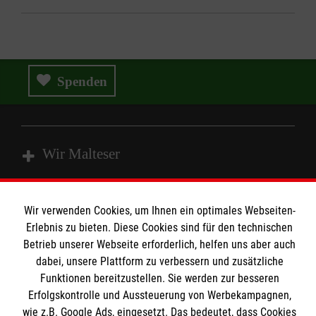
Spenden
Wir Malteser
Spenden und Helfen
Wir verwenden Cookies, um Ihnen ein optimales Webseiten-
Angebote und Leistungen
Erlebnis zu bieten. Diese Cookies sind für den technischen
Informationen
Betrieb unserer Webseite erforderlich, helfen uns aber auch
Unsere Kurse
dabei, unsere Plattform zu verbessern und zusätzliche
Mitarbeiten
Funktionen bereitzustellen. Sie werden zur besseren
Kontakt
Wir Malteser
Erfolgskontrolle und Aussteuerung von Werbekampagnen,
Malteser online
wie z.B. Google Ads, eingesetzt. Das bedeutet, dass Cookies