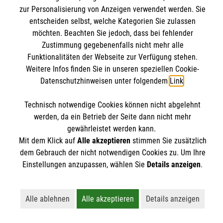
Pressestelle
zur Personalisierung von Anzeigen verwendet werden. Sie
entscheiden selbst, welche Kategorien Sie zulassen
Impressum
Malteserorden
möchten. Beachten Sie jedoch, dass bei fehlender
Zustimmung gegebenenfalls nicht mehr alle
Malteser Jugend
Spendenkonto
Datenschutz
Funktionalitäten der Webseite zur Verfügung stehen.
Malteser International
Weitere Infos finden Sie in unseren speziellen Cookie-
Sharepoint
Datenschutzhinweisen unter folgendem
Link
.
Empfänger: Malteser Hilfsdienst e.V.
IBAN: DE103 7060 120 120 120 0001 2
Technisch notwendige Cookies können nicht abgelehnt
Soziale Netzwerke
werden, da ein Betrieb der Seite dann nicht mehr
BIC: GENODED 1PA7
gewährleistet werden kann.
Mit dem Klick auf
Alle akzeptieren
stimmen Sie zusätzlich
Der Malteser Hilfsdienst e.V. ist als eingetragene
dem Gebrauch der nicht notwendigen Cookies zu. Um Ihre
Einstellungen anzupassen, wählen Sie
Details anzeigen
.
gemeinnützige Organisation von der Körperschaft- und
Gewerbesteuer befreit.
Alle ablehnen
Alle akzeptieren
Details anzeigen
Lehnt alle nicht-essentiellen Cookies ab
Akzeptiert alle Cookies einschließl
Öffnet detailli