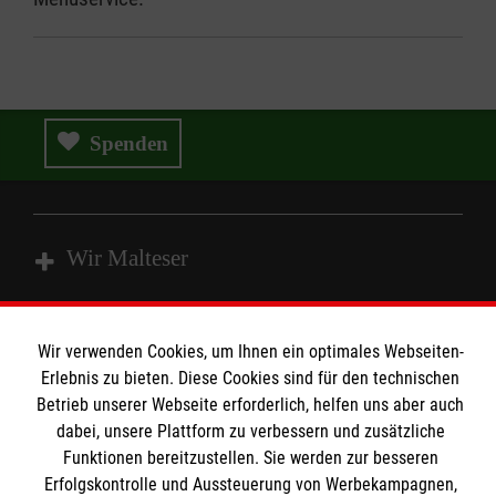
Spenden
Wir Malteser
Spenden und Helfen
Wir verwenden Cookies, um Ihnen ein optimales Webseiten-
Angebote und Leistungen
Informationen
Erlebnis zu bieten. Diese Cookies sind für den technischen
Betrieb unserer Webseite erforderlich, helfen uns aber auch
Unsere Kurse
dabei, unsere Plattform zu verbessern und zusätzliche
Mitarbeiten
Funktionen bereitzustellen. Sie werden zur besseren
Kontakt
Wir Malteser
Erfolgskontrolle und Aussteuerung von Werbekampagnen,