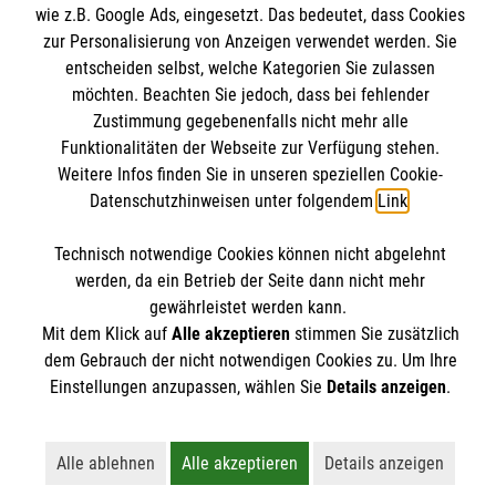
Malteser online
wie z.B. Google Ads, eingesetzt. Das bedeutet, dass Cookies
Pressestelle
zur Personalisierung von Anzeigen verwendet werden. Sie
entscheiden selbst, welche Kategorien Sie zulassen
Impressum
Malteserorden
möchten. Beachten Sie jedoch, dass bei fehlender
Malteser Jugend
Zustimmung gegebenenfalls nicht mehr alle
Spendenkonto
Datenschutz
Funktionalitäten der Webseite zur Verfügung stehen.
Malteser International
Weitere Infos finden Sie in unseren speziellen Cookie-
Sharepoint
Datenschutzhinweisen unter folgendem
Link
.
Empfänger: Malteser Hilfsdienst e.V.
IBAN: DE103 7060 120 120 120 0001 2
Soziale Netzwerke
Technisch notwendige Cookies können nicht abgelehnt
BIC: GENODED 1PA7
werden, da ein Betrieb der Seite dann nicht mehr
gewährleistet werden kann.
Mit dem Klick auf
Alle akzeptieren
stimmen Sie zusätzlich
Der Malteser Hilfsdienst e.V. ist als eingetragene
dem Gebrauch der nicht notwendigen Cookies zu. Um Ihre
gemeinnützige Organisation von der Körperschaft- und
Einstellungen anzupassen, wählen Sie
Details anzeigen
.
Gewerbesteuer befreit.
Alle ablehnen
Alle akzeptieren
Details anzeigen
Lehnt alle nicht-essentiellen Cookies ab
Akzeptiert alle Cookies einschließl
Öffnet detailli