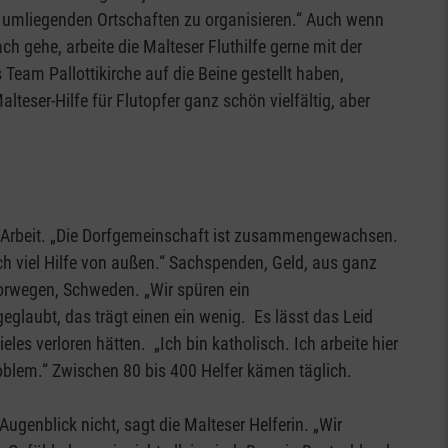
n umliegenden Ortschaften zu organisieren.“ Auch wenn
h gehe, arbeite die Malteser Fluthilfe gerne mit der
eam Pallottikirche auf die Beine gestellt haben,
lteser-Hilfe für Flutopfer ganz schön vielfältig, aber
e Arbeit. „Die Dorfgemeinschaft ist zusammengewachsen.
ch viel Hilfe von außen.“ Sachspenden, Geld, aus ganz
Norwegen, Schweden. „Wir spüren ein
eglaubt, das trägt einen ein wenig. Es lässt das Leid
eles verloren hätten. „Ich bin katholisch. Ich arbeite hier
blem.“ Zwischen 80 bis 400 Helfer kämen täglich.
Augenblick nicht, sagt die Malteser Helferin. „Wir