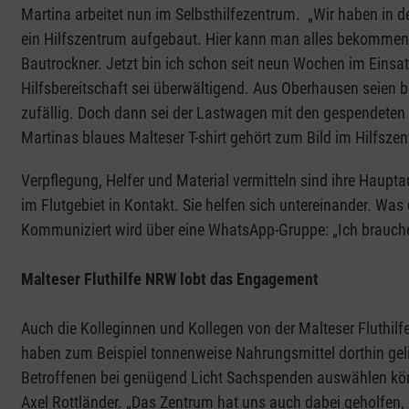
Martina arbeitet nun im Selbsthilfezentrum. „Wir haben in der
ein Hilfszentrum aufgebaut. Hier kann man alles bekommen,
Bautrockner. Jetzt bin ich schon seit neun Wochen im Einsatz
Hilfsbereitschaft sei überwältigend. Aus Oberhausen seien b
zufällig. Doch dann sei der Lastwagen mit den gespendete
Martinas blaues Malteser T-shirt gehört zum Bild im Hilfszent
Verpflegung, Helfer und Material vermitteln sind ihre Haupt
im Flutgebiet in Kontakt. Sie helfen sich untereinander. Was 
Kommuniziert wird über eine WhatsApp-Gruppe: „Ich brauche 
Malteser Fluthilfe NRW lobt das Engagement
Auch die Kolleginnen und Kollegen von der Malteser Fluthilfe
haben zum Beispiel tonnenweise Nahrungsmittel dorthin gel
Betroffenen bei genügend Licht Sachspenden auswählen könn
Axel Rottländer. „Das Zentrum hat uns auch dabei geholfen, 