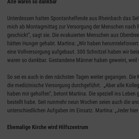
Alle waren so dankbar
Unterdessen hatten Spontanhelfende aus Rheinbach das Selb
mich ab Montagmittag zur Versorgung der Menschen nach R
geschickt“, sagt sie. Die evakuierten Menschen aus Oberdre
hätten Hunger gehabt. Martina: „Wir haben herumtelefoniert
eine Vollversorgung aufgebaut. 300 Schnitzel haben wir beisp
waren so dankbar. Gestandene Männer haben geweint, weil w
So sei es auch in den nächsten Tagen weiter gegangen. Die 
die medizinische Versorgung durchgeführt. „Aber alle Koll
haben mir geholfen“, betont Martina. Die speziell ins Leben g
bestellt habe. Seit nunmehr neun Wochen seien auch die a
unterschiedlichen Aufgaben im Einsatz. Martina: „Jeder hier
Ehemalige Kirche wird Hilfszentrum