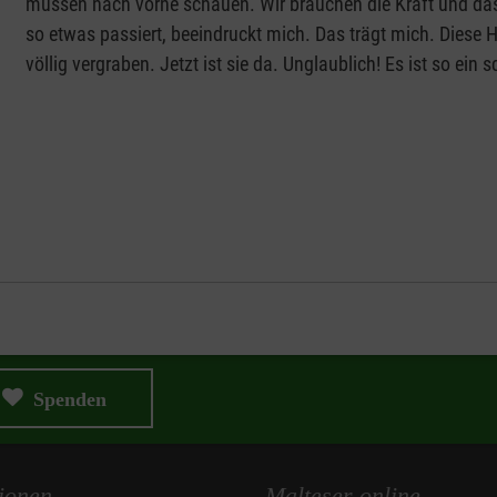
müssen nach vorne schauen. Wir brauchen die Kraft und das 
so etwas passiert, beeindruckt mich. Das trägt mich. Diese Hi
völlig vergraben. Jetzt ist sie da. Unglaublich! Es ist so ein 
Spenden
ionen
Malteser online