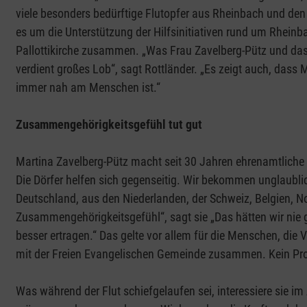
viele besonders bedürftige Flutopfer aus Rheinbach und de
es um die Unterstützung der Hilfsinitiativen rund um Rheinbac
Pallottikirche zusammen. „Was Frau Zavelberg-Pütz und das T
verdient großes Lob“, sagt Rottländer. „Es zeigt auch, dass Ma
immer nah am Menschen ist.“
Zusammengehörigkeitsgefühl tut gut
Martina Zavelberg-Pütz macht seit 30 Jahren ehrenamtlich
Die Dörfer helfen sich gegenseitig. Wir bekommen unglaubli
Deutschland, aus den Niederlanden, der Schweiz, Belgien, 
Zusammengehörigkeitsgefühl“, sagt sie „Das hätten wir nie g
besser ertragen.“ Das gelte vor allem für die Menschen, die Vi
mit der Freien Evangelischen Gemeinde zusammen. Kein Pro
Was während der Flut schiefgelaufen sei, interessiere sie im 