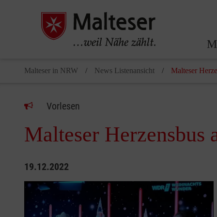
Ma
Malteser in NRW
News Listenansicht
Malteser Her
Vorlesen
Malteser Herzensbus
19.12.2022