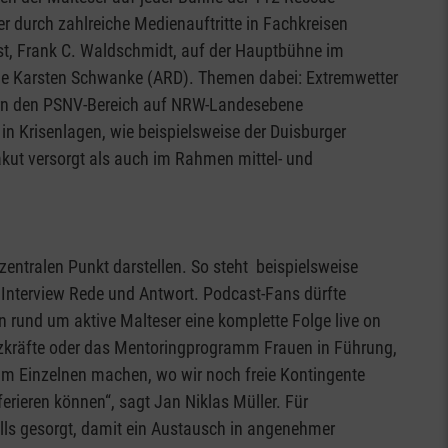
 der durch zahlreiche Medienauftritte in Fachkreisen
st, Frank C. Waldschmidt, auf der Hauptbühne im
ge Karsten Schwanke (ARD). Themen dabei: Extremwetter
ern den PSNV-Bereich auf NRW-Landesebene
in Krisenlagen, wie beispielsweise der Duisburger
kut versorgt als auch im Rahmen mittel- und
entralen Punkt darstellen. So steht beispielsweise
m Interview Rede und Antwort. Podcast-Fans dürfte
n rund um aktive Malteser eine komplette Folge live on
tzkräfte oder das Mentoringprogramm Frauen in Führung,
 im Einzelnen machen, wo wir noch freie Kontingente
rieren können“, sagt Jan Niklas Müller. Für
lls gesorgt, damit ein Austausch in angenehmer