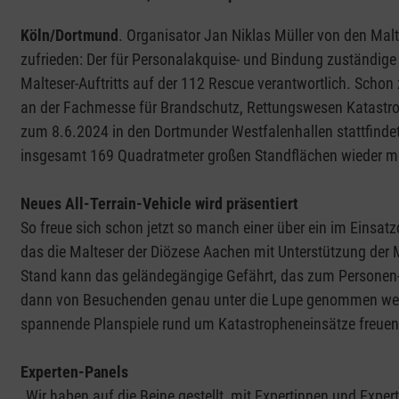
Köln/Dortmund
. Organisator Jan Niklas Müller von den Malt
zufrieden: Der für Personalakquise- und Bindung zuständige 
Malteser-Auftritts auf der 112 Rescue verantwortlich. Schon
an der Fachmesse für Brandschutz, Rettungswesen Katastro
zum 8.6.2024 in den Dortmunder Westfalenhallen stattfindet,
insgesamt 169 Quadratmeter großen Standflächen wieder mit
Neues All-Terrain-Vehicle wird präsentiert
So freue sich schon jetzt so manch einer über ein im Einsatzd
das die Malteser der Diözese Aachen mit Unterstützung der M
Stand kann das geländegängige Gefährt, das zum Personen- u
dann von Besuchenden genau unter die Lupe genommen wer
spannende Planspiele rund um Katastropheneinsätze freuen
Experten-Panels
„Wir haben auf die Beine gestellt, mit Expertinnen und Expe