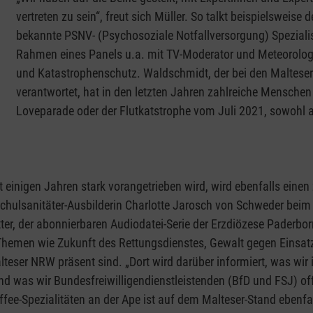
vertreten zu sein“, freut sich Müller. So talkt beispielsweise
bekannte PSNV- (Psychosoziale Notfallversorgung) Speziali
Rahmen eines Panels u.a. mit TV-Moderator und Meteorolo
und Katastrophenschutz. Waldschmidt, der bei den Maltes
verantwortet, hat in den letzten Jahren zahlreiche Menschen 
Loveparade oder der Flutkatstrophe vom Juli 2021, sowohl a
inigen Jahren stark vorangetrieben wird, wird ebenfalls einen z
 Schulsanitäter-Ausbilderin Charlotte Jarosch von Schweder bei
ter, der abonnierbaren Audiodatei-Serie der Erzdiözese Paderbor
Themen wie Zukunft des Rettungsdienstes, Gewalt gegen Einsa
lteser NRW präsent sind. „Dort wird darüber informiert, was wir
 was wir Bundesfreiwilligendienstleistenden (BfD und FSJ) offe
ee-Spezialitäten an der Ape ist auf dem Malteser-Stand ebenfa