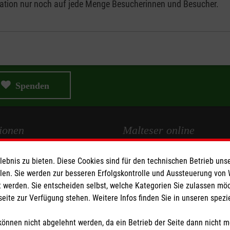
isation nur noch auf jede Menge Besucherinnen und Besucher.
Spenden
ionen
Malteser online
Malteserorden
bnis zu bieten. Diese Cookies sind für den technischen Betrieb unse
llen. Sie werden zur besseren Erfolgskontrolle und Aussteuerung von
Malteser Jugend
 werden. Sie entscheiden selbst, welche Kategorien Sie zulassen mö
Malteser International
seite zur Verfügung stehen. Weitere Infos finden Sie in unseren spe
z
Sharepoint
önnen nicht abgelehnt werden, da ein Betrieb der Seite dann nicht 