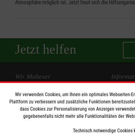
Atmosphäre möglich ist. Jetzt freut sich die Hilfsorgan
Jetzt helfen
Wir Malteser
Informat
Spenden und Helfen
Kontakt
Wir verwenden Cookies, um Ihnen ein optimales Webseiten-Erle
Plattform zu verbessern und zusätzliche Funktionen bereitzuste
Angebote und Leistungen
Pressestelle
dass Cookies zur Personalisierung von Anzeigen verwendet
Unsere Kurse
Impressum
gegebenenfalls nicht mehr alle Funktionalitäten der Web
Mitarbeiten
Datenschut
Wir Malteser
Technisch notwendige Cookies k