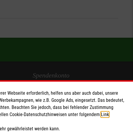
Spendenkonto
Empfänger: Malteser Hilfsdienst e.V.
rer Webseite erforderlich, helfen uns aber auch dabei, unsere
IBAN: DE103 7060 120 120 120 0001 2
 Werbekampagnen, wie z.B. Google Ads, eingesetzt. Das bedeutet,
BIC: GENODED 1PA7
chten. Beachten Sie jedoch, dass bei fehlender Zustimmung
ziellen Cookie-Datenschutzhinweisen unter folgendem
Link
.
Soziale Netzwerke
mehr gewährleistet werden kann.