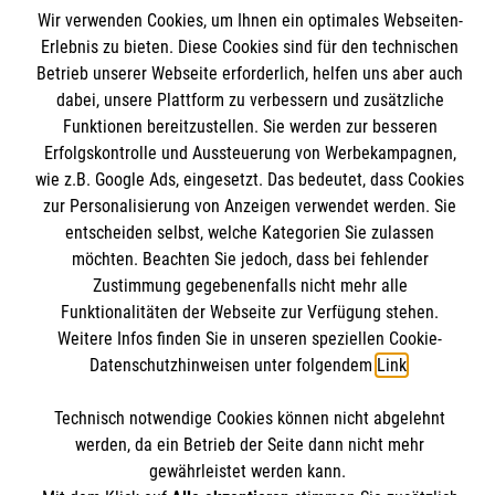
Wir verwenden Cookies, um Ihnen ein optimales Webseiten-
Angebote und Leistungen
Informationen
Erlebnis zu bieten. Diese Cookies sind für den technischen
Unsere Kurse
Betrieb unserer Webseite erforderlich, helfen uns aber auch
Mitarbeiten
dabei, unsere Plattform zu verbessern und zusätzliche
Kontakt
Funktionen bereitzustellen. Sie werden zur besseren
Wir Malteser
Erfolgskontrolle und Aussteuerung von Werbekampagnen,
Malteser online
Pressestelle
wie z.B. Google Ads, eingesetzt. Das bedeutet, dass Cookies
zur Personalisierung von Anzeigen verwendet werden. Sie
Impressum
entscheiden selbst, welche Kategorien Sie zulassen
Malteserorden
möchten. Beachten Sie jedoch, dass bei fehlender
Malteser Jugend
Spendenkonto
Zustimmung gegebenenfalls nicht mehr alle
Datenschutz
Malteser International
Funktionalitäten der Webseite zur Verfügung stehen.
Weitere Infos finden Sie in unseren speziellen Cookie-
Sharepoint
Empfänger: Malteser Hilfsdienst e.V.
Datenschutzhinweisen unter folgendem
Link
.
IBAN: DE103 7060 120 120 120 0001 2
Soziale Netzwerke
Technisch notwendige Cookies können nicht abgelehnt
BIC: GENODED 1PA7
werden, da ein Betrieb der Seite dann nicht mehr
gewährleistet werden kann.