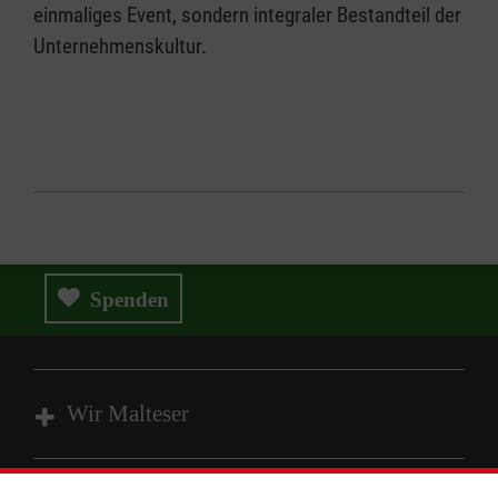
einmaliges Event, sondern integraler Bestandteil der
Unternehmenskultur.
Spenden
Wir Malteser
Spenden und Helfen