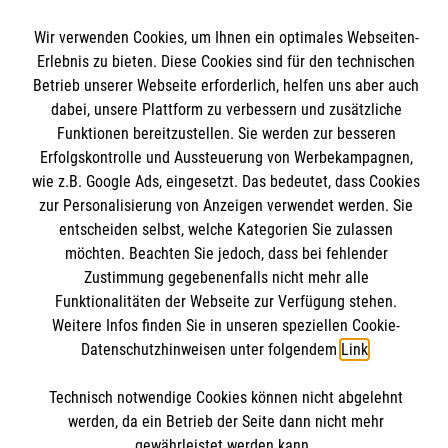
Spenden und Helfen
Wir verwenden Cookies, um Ihnen ein optimales Webseiten-
Angebote und Leistungen
Informationen
Erlebnis zu bieten. Diese Cookies sind für den technischen
Unsere Kurse
Betrieb unserer Webseite erforderlich, helfen uns aber auch
Mitarbeiten
dabei, unsere Plattform zu verbessern und zusätzliche
Kontakt
Funktionen bereitzustellen. Sie werden zur besseren
Wir Malteser
Erfolgskontrolle und Aussteuerung von Werbekampagnen,
Malteser online
Pressestelle
wie z.B. Google Ads, eingesetzt. Das bedeutet, dass Cookies
zur Personalisierung von Anzeigen verwendet werden. Sie
Impressum
entscheiden selbst, welche Kategorien Sie zulassen
Malteserorden
möchten. Beachten Sie jedoch, dass bei fehlender
Malteser Jugend
Spendenkonto
Zustimmung gegebenenfalls nicht mehr alle
Datenschutz
Malteser International
Funktionalitäten der Webseite zur Verfügung stehen.
Weitere Infos finden Sie in unseren speziellen Cookie-
Sharepoint
Empfänger: Malteser Hilfsdienst e.V.
Datenschutzhinweisen unter folgendem
Link
.
IBAN: DE103 7060 120 120 120 0001 2
Soziale Netzwerke
Technisch notwendige Cookies können nicht abgelehnt
BIC: GENODED 1PA7
werden, da ein Betrieb der Seite dann nicht mehr
gewährleistet werden kann.